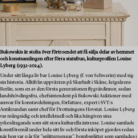
Bukowskis är stolta över förtroendet att få sälja delar av hemmet
och konstsamlingen efter förra statsfrun, kulturprofilen Louise
Lyberg (1932-2024).
Under sitt långa liv bar Louise Lyberg (f. von Schwerin) med sig
sin historia. Alltifrån uppväxten på Skarhult i Skåne, krigsårens
Berlin, som en av den första generationen flygvärdinnor, sedan
landshövdingsfru, chefsintendent på Bukowski Auktioner med
ansvar för konstavdelningen, författare, expert i SVT:s
Antikrundan samt chef för Drottningens Hovstat. Louise Lyberg
var mångsidig och intellektuell och lika hängiven sina
yrkesåtagande som sitt stora kulturella intresse. Louise samlade
konstföremål under hela sitt liv och första inköpet gjordes redan
när hon var 9 år för ”splitterpengar”, bombsplitter som samlades i