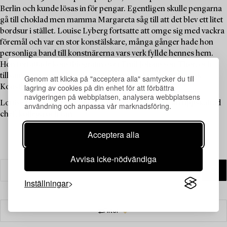
Berlin och kunde lösas in för pengar. Egentligen skulle pengarna
gå till choklad men mamma Margareta såg till att det blev ett litet
bordsur i stället. Louise Lyberg fortsatte att omge sig med vackra
föremål och var en stor konstälskare, många gånger hade hon
personliga band till konstnärerna vars verk fyllde hennes hem.
Hon författade konstbiografin över Emil Johansson-Thor, och
tillsammans med Mereth Lindgren m.fl. skrev hon ”Svensk
Genom att klicka på "acceptera alla" samtycker du till
lagring av cookies på din enhet för att förbättra
Konsthistoria” som kom ut på Signums förlag 1986.
navigeringen på webbplatsen, analysera webbplatsens
Louise Lyberg har betytt mycket för Bukowskis som uppskattad
användning och anpassa vår marknadsföring.
chef, kollega och vän.
Acceptera alla
Avvisa icke-nödvändiga
Inställningar
Filter