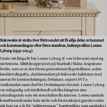
Bukowskis är stolta över förtroendet att få sälja delar av hemmet
och konstsamlingen efter förra statsfrun, kulturprofilen Louise
Lyberg (1932-2024).
Under sitt långa liv bar Louise Lyberg (f. von Schwerin) med sig
sin historia. Alltifrån uppväxten på Skarhult i Skåne, krigsårens
Berlin, som en av den första generationen flygvärdinnor, sedan
landshövdingsfru, chefsintendent på Bukowski Auktioner med
ansvar för konstavdelningen, författare, expert i SVT:s
Antikrundan samt chef för Drottningens Hovstat. Louise Lyberg
var mångsidig och intellektuell och lika hängiven sina
yrkesåtagande som sitt stora kulturella intresse. Louise samlade
konstföremål under hela sitt liv och första inköpet gjordes redan
när hon var 9 år för ”splitterpengar”, bombsplitter som samlades i