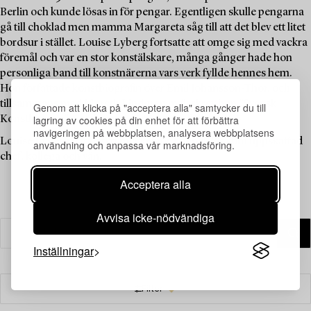
Berlin och kunde lösas in för pengar. Egentligen skulle pengarna
gå till choklad men mamma Margareta såg till att det blev ett litet
bordsur i stället. Louise Lyberg fortsatte att omge sig med vackra
föremål och var en stor konstälskare, många gånger hade hon
personliga band till konstnärerna vars verk fyllde hennes hem.
Hon författade konstbiografin över Emil Johansson-Thor, och
tillsammans med Mereth Lindgren m.fl. skrev hon ”Svensk
Genom att klicka på "acceptera alla" samtycker du till
lagring av cookies på din enhet för att förbättra
Konsthistoria” som kom ut på Signums förlag 1986.
navigeringen på webbplatsen, analysera webbplatsens
Louise Lyberg har betytt mycket för Bukowskis som uppskattad
användning och anpassa vår marknadsföring.
chef, kollega och vän.
Acceptera alla
Avvisa icke-nödvändiga
Inställningar
Filter