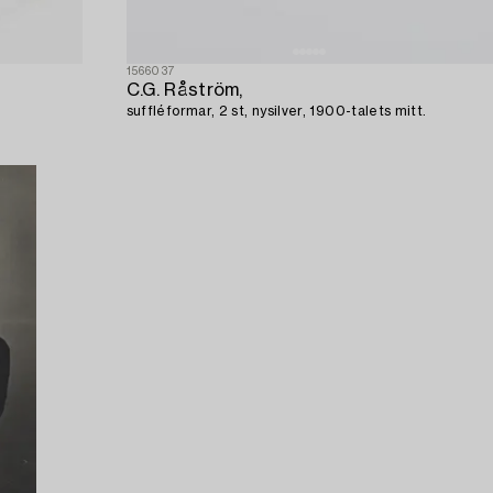
1566037
C.G. Råström,
suffléformar, 2 st, nysilver, 1900-talets mitt.