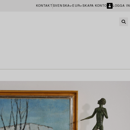
KONTAKT
SVENSKA
EUR
SKAPA KONTO
LOGGA IN