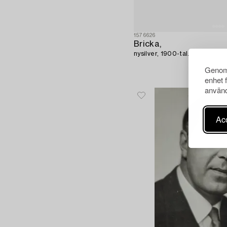
1576626
Bricka,
nysilver, 1900-tal.
Genom 
enhet 
använd
Acc