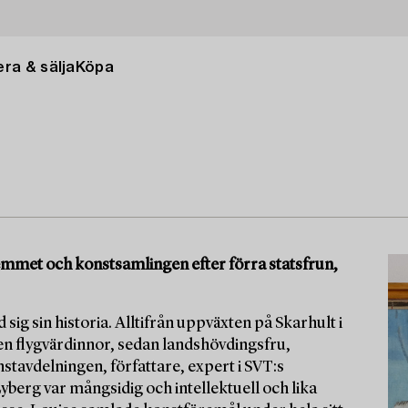
ra & sälja
Köpa
 hemmet och konstsamlingen efter förra statsfrun,
 sig sin historia. Alltifrån uppväxten på Skarhult i
en flygvärdinnor, sedan landshövdingsfru,
tavdelningen, författare, expert i SVT:s
berg var mångsidig och intellektuell och lika