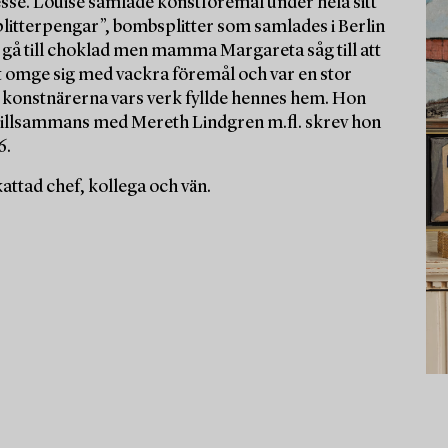
esse. Louise samlade konstföremål under hela sitt
splitterpengar”, bombsplitter som samlades i Berlin
 gå till choklad men mamma Margareta såg till att
 att omge sig med vackra föremål och var en stor
 konstnärerna vars verk fyllde hennes hem. Hon
 tillsammans med Mereth Lindgren m.fl. skrev hon
6.
ttad chef, kollega och vän.