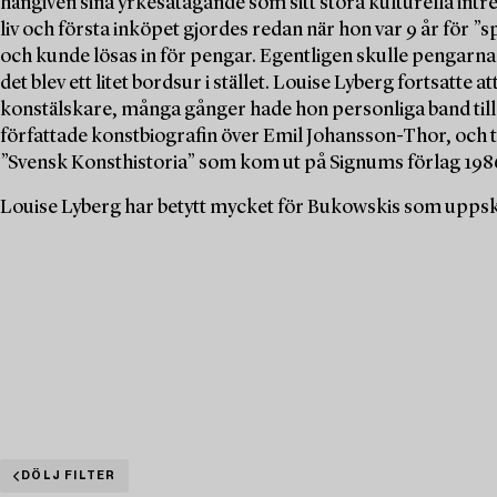
hängiven sina yrkesåtagande som sitt stora kulturella intr
liv och första inköpet gjordes redan när hon var 9 år för ”
och kunde lösas in för pengar. Egentligen skulle pengarna
det blev ett litet bordsur i stället. Louise Lyberg fortsatte
konstälskare, många gånger hade hon personliga band till
författade konstbiografin över Emil Johansson-Thor, och
”Svensk Konsthistoria” som kom ut på Signums förlag 198
Louise Lyberg har betytt mycket för Bukowskis som uppska
DÖLJ FILTER