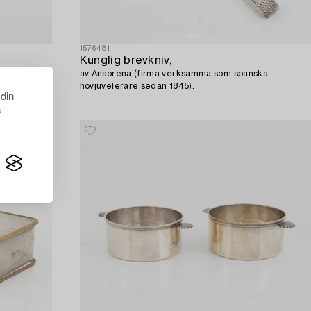
1576481
Kunglig brevkniv,
av Ansorena (firma verksamma som spanska
hovjuvelerare sedan 1845).
 din
s