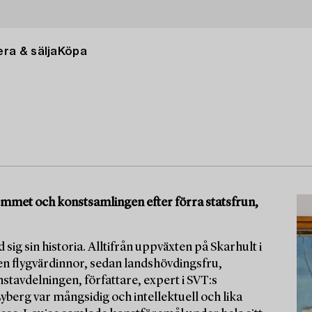
ra & sälja
Köpa
 hemmet och konstsamlingen efter förra statsfrun,
 sig sin historia. Alltifrån uppväxten på Skarhult i
en flygvärdinnor, sedan landshövdingsfru,
tavdelningen, författare, expert i SVT:s
berg var mångsidig och intellektuell och lika