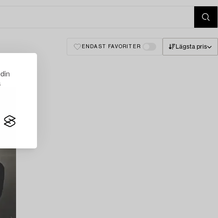
Lägsta pris
ENDAST FAVORITER
 din
s