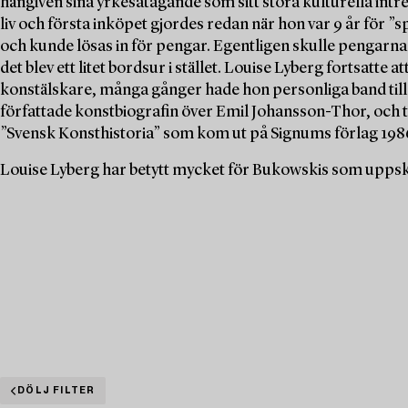
hängiven sina yrkesåtagande som sitt stora kulturella intr
liv och första inköpet gjordes redan när hon var 9 år för ”
och kunde lösas in för pengar. Egentligen skulle pengarna
det blev ett litet bordsur i stället. Louise Lyberg fortsatte
konstälskare, många gånger hade hon personliga band till
författade konstbiografin över Emil Johansson-Thor, och
”Svensk Konsthistoria” som kom ut på Signums förlag 198
Louise Lyberg har betytt mycket för Bukowskis som uppska
DÖLJ FILTER