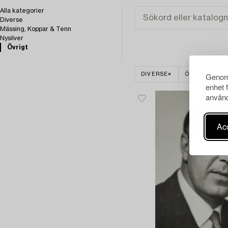
Alla kategorier
Diverse
Mässing, Koppar & Tenn
Nysilver
Övrigt
Genom 
DIVERSE
ÖVRIGT
enhet 
använd
Acc