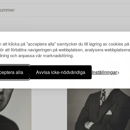
att klicka på "acceptera alla" samtycker du till lagring av cookies på
RENSA ALLA
för att förbättra navigeringen på webbplatsen, analysera webbplatsen
ning och anpassa vår marknadsföring.
eptera alla
Avvisa icke-nödvändiga
Inställningar