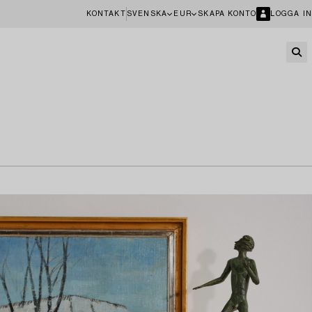
KONTAKT
SVENSKA
EUR
SKAPA KONTO
LOGGA IN