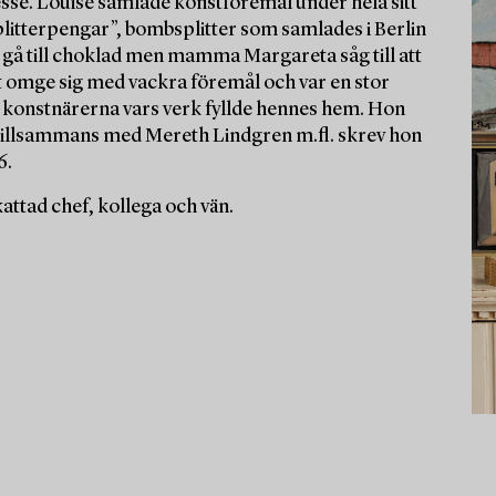
esse. Louise samlade konstföremål under hela sitt
splitterpengar”, bombsplitter som samlades i Berlin
 gå till choklad men mamma Margareta såg till att
 att omge sig med vackra föremål och var en stor
 konstnärerna vars verk fyllde hennes hem. Hon
 tillsammans med Mereth Lindgren m.fl. skrev hon
6.
ttad chef, kollega och vän.