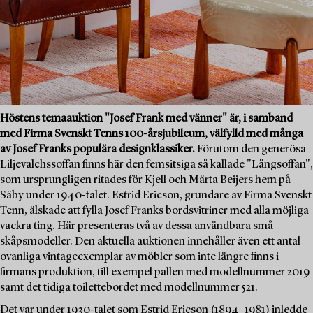
Höstens temaauktion "Josef Frank med vänner" är, i samband
med Firma Svenskt Tenns 100-årsjubileum, välfylld med många
av Josef Franks populära designklassiker.
Förutom den generösa
Liljevalchssoffan finns här den femsitsiga så kallade "Långsoffan",
som ursprungligen ritades för Kjell och Märta Beijers hem på
Säby under 1940-talet. Estrid Ericson, grundare av Firma Svenskt
Tenn, älskade att fylla Josef Franks bordsvitriner med alla möjliga
vackra ting. Här presenteras två av dessa användbara små
skåpsmodeller. Den aktuella auktionen innehåller även ett antal
ovanliga vintageexemplar av möbler som inte längre finns i
firmans produktion, till exempel pallen med modellnummer 2019
samt det tidiga toilettebordet med modellnummer 521.
Det var under 1930-talet som Estrid Ericson (1894–1981) inledde