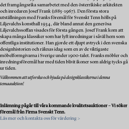
det framgångsrika samarbetet med den österrikiske arkitekten
och inredaren Josef Frank (1885–1967). Den första stora
utställningen med Franks föremål för Svenskt Tenn hölls på
Liljevalchs konsthall 1934, där bland annat den generösa
Liljevalchssoffan visades för första gången. Josef Frank kom att
skapa många klassiker som har lyft inredningar i såväl hem som
offentliga institutioner. Han gjorde ett djupt avtryck i den svenska
designhistorien och räknas idag som en av de viktigaste
möbelformgivarna i Sverige under 1900-talet. Franks möbler och
inredningsföremål har med tiden blivit ikoner som aldrig tycks gå
ur tiden.
Välkommen att utforska och bjuda på designklassikerna i denna
temaauktion!
Inlämning pågår till våra kommande kvalitetsauktioner – Vi söker
föremål från Firma Svenskt Tenn.
Läs mer och kontakta oss för värdering >