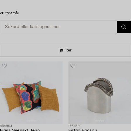
36 föremål
Filter
1585961
1581840
Firma Svenskt Tenn
Estrid Ericson