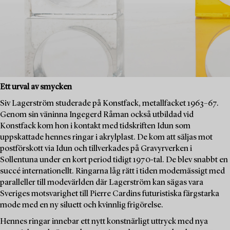
Ett urval av smycken
Siv Lagerström studerade på Konstfack, metallfacket 1963–67.
Genom sin väninna Ingegerd Råman också utbildad vid
Konstfack kom hon i kontakt med tidskriften Idun som
uppskattade hennes ringar i akrylplast. De kom att säljas mot
postförskott via Idun och tillverkades på Gravyrverken i
Sollentuna under en kort period tidigt 1970-tal. De blev snabbt en
succé internationellt. Ringarna låg rätt i tiden modemässigt med
paralleller till modevärlden där Lagerström kan sägas vara
Sveriges motsvarighet till Pierre Cardins futuristiska färgstarka
mode med en ny siluett och kvinnlig frigörelse.
Hennes ringar innebar ett nytt konstnärligt uttryck med nya