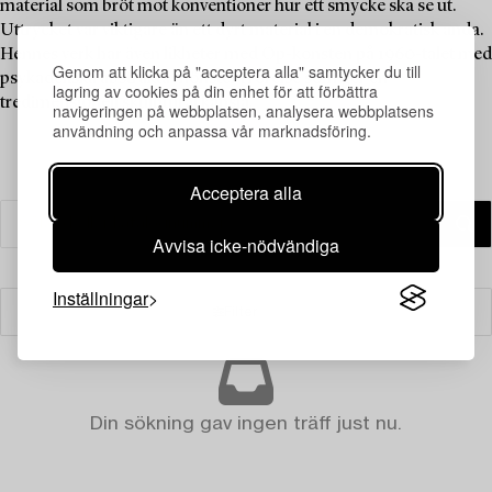
material som bröt mot konventioner hur ett smycke ska se ut.
Uttrycket var viktigare än ett dyrt material i en demokratisk anda.
Hennes verk har även likheter med Op-konsten på 1960-talet med
Genom att klicka på "acceptera alla" samtycker du till
psykadeliska abstrakta mönster i rörelse som ger en
lagring av cookies på din enhet för att förbättra
tredimensionell skulptural känsla.
navigeringen på webbplatsen, analysera webbplatsens
användning och anpassa vår marknadsföring.
Acceptera alla
Avvisa icke-nödvändiga
Inställningar
Filter
Din sökning gav ingen träff just nu.