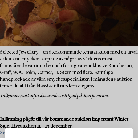
Selected Jewellery – en återkommande temaauktion med ett urval
exklusiva smycken skapade av några av världens mest
framstående varumärken och formgivare, inklusive Boucheron,
Graff, W.A. Bolin, Cartier, H. Stern med flera. Samtliga
handplockade av våra smyckesspecialister. I månadens auktion
finner du allt från klassisk till modern elegans.
Välkommen att utforska urvalet och bjud på dina favoriter.
Inlämning pågår till vår kommande auktion Important Winter
Sale, Liveauktion 11 – 13 december.
Se vad vi söker och kontakta oss för värdering >