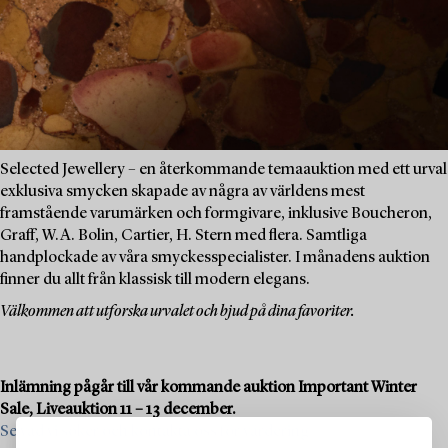
Selected Jewellery – en återkommande temaauktion med ett urval
exklusiva smycken skapade av några av världens mest
framstående varumärken och formgivare, inklusive Boucheron,
Graff, W.A. Bolin, Cartier, H. Stern med flera. Samtliga
handplockade av våra smyckesspecialister. I månadens auktion
finner du allt från klassisk till modern elegans.
Välkommen att utforska urvalet och bjud på dina favoriter.
Inlämning pågår till vår kommande auktion Important Winter
Sale, Liveauktion 11 – 13 december.
Se vad vi söker och kontakta oss för värdering >