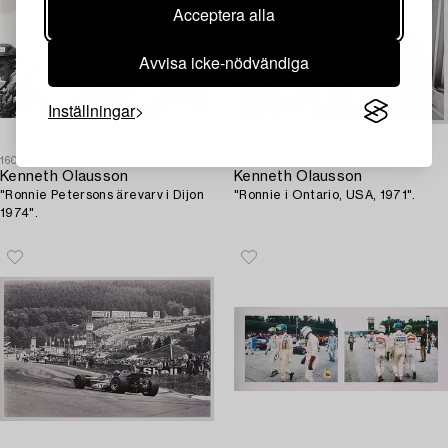
Acceptera alla
Avvisa icke-nödvändiga
Inställningar
1604601
1609527
Kenneth Olausson
Kenneth Olausson
"Ronnie Petersons ärevarv i Dijon
"Ronnie i Ontario, USA, 1971".
1974".