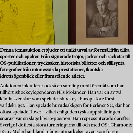
Denna temaauktion erbjuder ett unikt urval av föremål från olika
sporter och epoker. Från signerade tröjor, jackor och racketar till
OS-publikationer, trycksaker, historiska biljetter och sällsynta
fotografier från minnesvärda prestationer, ikoniska
idrottsögonblick eller framstående atleter.
Auktionen inkluderar också en samling med föremål som har
tillhört ishockeylegendaren Nils Molander. Han var en av två
kända svenskar som spelade ishockey i Europa före första
världskriget. Han spelade huvudsakligen för Berliner SC, där han
oftast spelade Rover – vilket enligt den tyska uppställningen
snarast var en slags libero-position. Han representerade därefter
Sverige i de flesta stora turneringarna till och med OS i Chamonix
1924. Molin har bland många utmärkelser även som förste