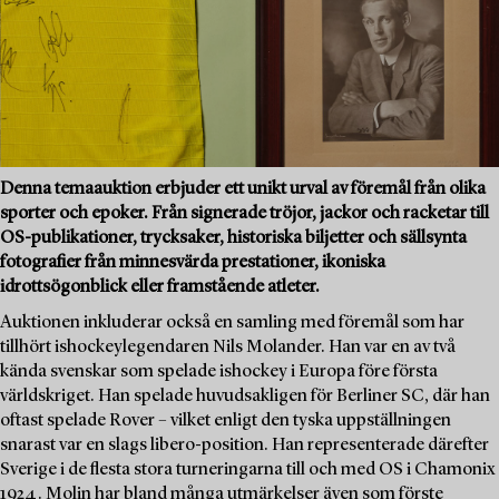
Denna temaauktion erbjuder ett unikt urval av föremål från olika
sporter och epoker. Från signerade tröjor, jackor och racketar till
OS-publikationer, trycksaker, historiska biljetter och sällsynta
fotografier från minnesvärda prestationer, ikoniska
idrottsögonblick eller framstående atleter.
Auktionen inkluderar också en samling med föremål som har
tillhört ishockeylegendaren Nils Molander. Han var en av två
kända svenskar som spelade ishockey i Europa före första
världskriget. Han spelade huvudsakligen för Berliner SC, där han
oftast spelade Rover – vilket enligt den tyska uppställningen
snarast var en slags libero-position. Han representerade därefter
Sverige i de flesta stora turneringarna till och med OS i Chamonix
1924. Molin har bland många utmärkelser även som förste