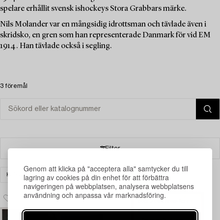
spelare erhållit svensk ishockeys Stora Grabbars märke.
Nils Molander var en mångsidig idrottsman och tävlade även i
skridsko, en gren som han representerade Danmark för vid EM
1914. Han tävlade också i segling.
3 föremål
Filter
Genom att klicka på "acceptera alla" samtycker du till
KONST
GRAFIK
RENSA ALLA
lagring av cookies på din enhet för att förbättra
navigeringen på webbplatsen, analysera webbplatsens
användning och anpassa vår marknadsföring.