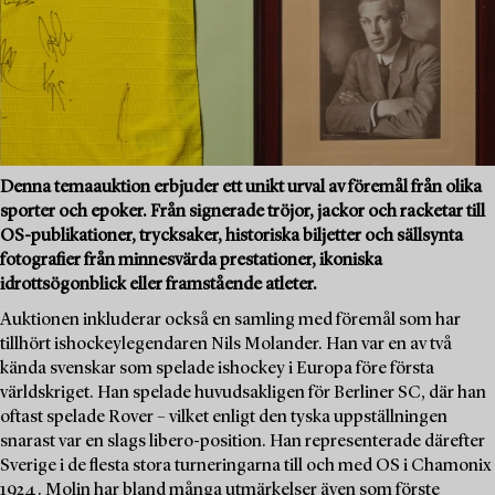
Denna temaauktion erbjuder ett unikt urval av föremål från olika
sporter och epoker. Från signerade tröjor, jackor och racketar till
OS-publikationer, trycksaker, historiska biljetter och sällsynta
fotografier från minnesvärda prestationer, ikoniska
idrottsögonblick eller framstående atleter.
Auktionen inkluderar också en samling med föremål som har
tillhört ishockeylegendaren Nils Molander. Han var en av två
kända svenskar som spelade ishockey i Europa före första
världskriget. Han spelade huvudsakligen för Berliner SC, där han
oftast spelade Rover – vilket enligt den tyska uppställningen
snarast var en slags libero-position. Han representerade därefter
Sverige i de flesta stora turneringarna till och med OS i Chamonix
1924. Molin har bland många utmärkelser även som förste