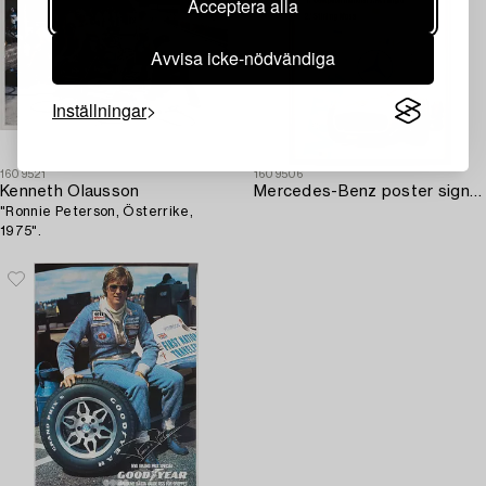
Acceptera alla
Avvisa icke-nödvändiga
Inställningar
1609521
1609506
Kenneth Olausson
Mercedes-Benz poster signerad av J.M. Fangio och Stirling Moss.
"Ronnie Peterson, Österrike,
1975".