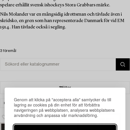
spelare erhållit svensk ishockeys Stora Grabbars märke.
Nils Molander var en mångsidig idrottsman och tävlade även i
skridsko, en gren som han representerade Danmark för vid EM
1914. Han tävlade också i segling.
3 föremål
Filter
Genom att klicka på "acceptera alla" samtycker du till
KONST
GRAFIK
RENSA ALLA
lagring av cookies på din enhet för att förbättra
navigeringen på webbplatsen, analysera webbplatsens
användning och anpassa vår marknadsföring.