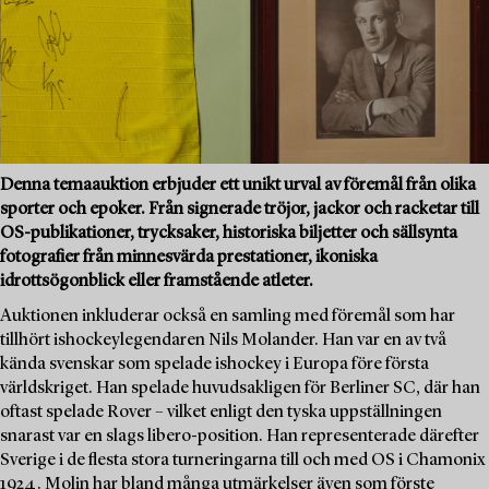
Denna temaauktion erbjuder ett unikt urval av föremål från olika
sporter och epoker. Från signerade tröjor, jackor och racketar till
OS-publikationer, trycksaker, historiska biljetter och sällsynta
fotografier från minnesvärda prestationer, ikoniska
idrottsögonblick eller framstående atleter.
Auktionen inkluderar också en samling med föremål som har
tillhört ishockeylegendaren Nils Molander. Han var en av två
kända svenskar som spelade ishockey i Europa före första
världskriget. Han spelade huvudsakligen för Berliner SC, där han
oftast spelade Rover – vilket enligt den tyska uppställningen
snarast var en slags libero-position. Han representerade därefter
Sverige i de flesta stora turneringarna till och med OS i Chamonix
1924. Molin har bland många utmärkelser även som förste