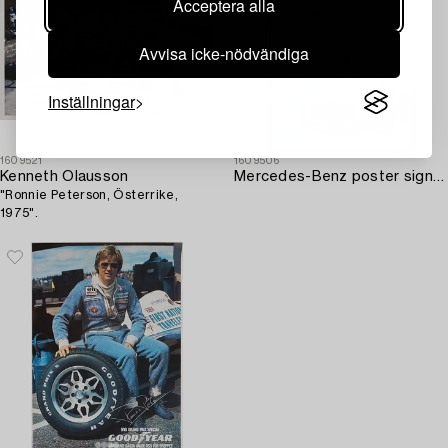
Acceptera alla
Avvisa icke-nödvändiga
Inställningar
1609521
1609506
Kenneth Olausson
Mercedes-Benz poster signerad av J.M. Fangio och Stirling Moss.
"Ronnie Peterson, Österrike,
1975".