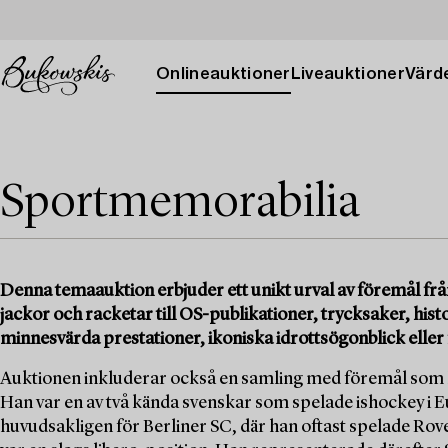
Onlineauktioner
Liveauktioner
Värde
Sportmemorabilia
Denna temaauktion erbjuder ett unikt urval av föremål frå
jackor och racketar till OS-publikationer, trycksaker, histo
minnesvärda prestationer, ikoniska idrottsögonblick eller
Auktionen inkluderar också en samling med föremål som h
Han var en av två kända svenskar som spelade ishockey i E
huvudsakligen för Berliner SC, där han oftast spelade Rove