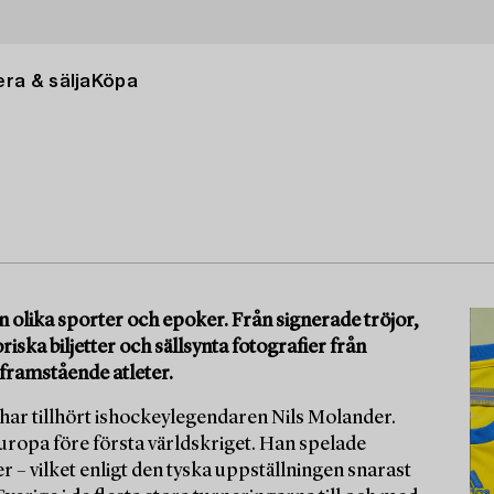
ra & sälja
Köpa
n olika sporter och epoker. Från signerade tröjor,
riska biljetter och sällsynta fotografier från
 framstående atleter.
ar tillhört ishockeylegendaren Nils Molander.
uropa före första världskriget. Han spelade
r – vilket enligt den tyska uppställningen snarast