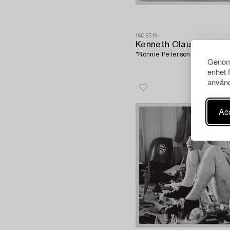
1609519
Kenneth Olausson
"Ronnie Peterson på Spa, 197
Genom 
enhet 
använd
Acc