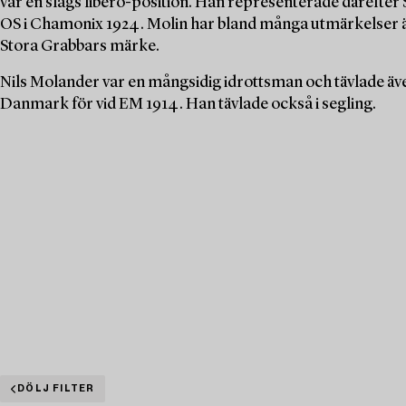
var en slags libero-position. Han representerade därefter S
OS i Chamonix 1924. Molin har bland många utmärkelser äv
Stora Grabbars märke.
Nils Molander var en mångsidig idrottsman och tävlade äv
Danmark för vid EM 1914. Han tävlade också i segling.
DÖLJ FILTER