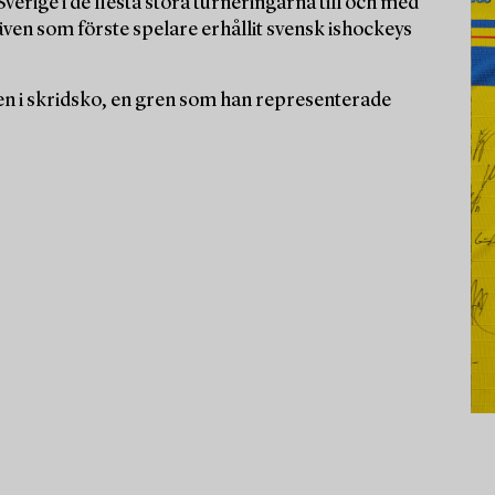
verige i de flesta stora turneringarna till och med
en som förste spelare erhållit svensk ishockeys
en i skridsko, en gren som han representerade