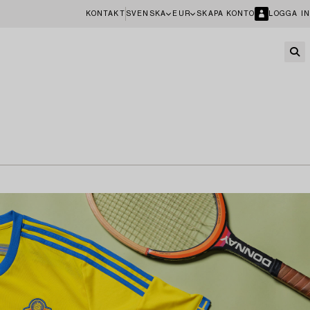
KONTAKT
SVENSKA
EUR
SKAPA KONTO
LOGGA IN