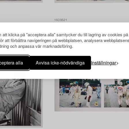
1609521
Kenneth Olausson
0".
"Ronnie Peterson, Österrike, 1975".
att klicka på "acceptera alla" samtycker du till lagring av cookies på
för att förbättra navigeringen på webbplatsen, analysera webbplatsen
ning och anpassa vår marknadsföring.
eptera alla
Avvisa icke-nödvändiga
Inställningar