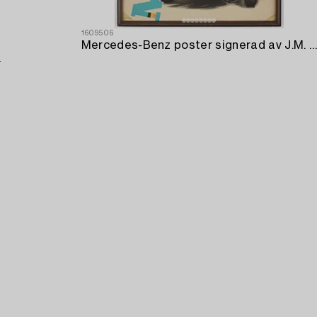
1609506
Mercedes-Benz poster signerad av J.M. Fangio och Stirling Moss.
.