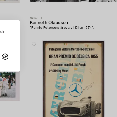
1604601
Kenneth Olausson
"Ronnie Petersons ärevarv i Dijon 1974".
 din
s