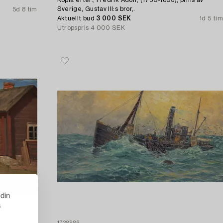
Kopia efter., Fredrik Adolf, (1750-1803), prins av
Sverige, Gustav III:s bror,.
5d 8 tim
Aktuellt bud
3 000 SEK
1d 5 tim
Utropspris
4 000 SEK
 din
s
1728986