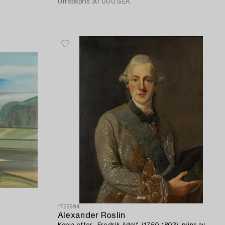
Utropspris
30 000 SEK
1726994
Alexander Roslin