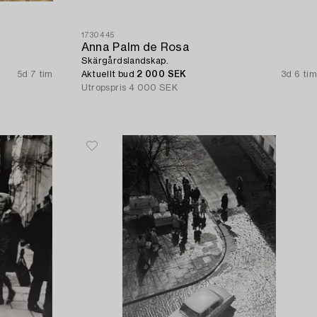
1730445
Anna Palm de Rosa
Skärgårdslandskap.
5d 7 tim
Aktuellt bud
2 000 SEK
3d 6 tim
Utropspris
4 000 SEK