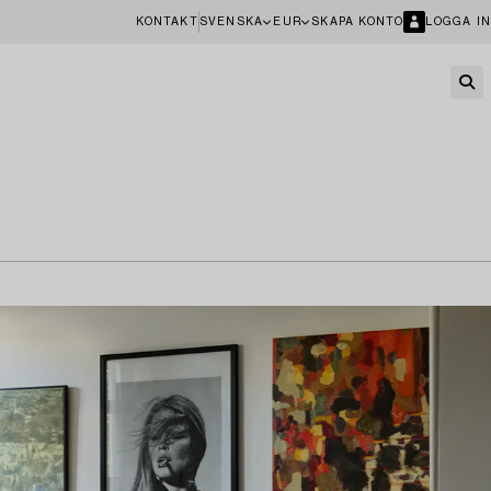
KONTAKT
SVENSKA
EUR
SKAPA KONTO
LOGGA IN