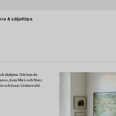
ra & sälja
Köpa
och skulptur. Här kan du
casso, Joan Miró och Marc
én och Isaac Grünewald.