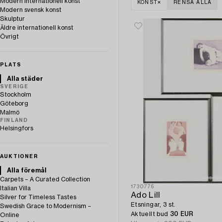
Modern internationell konst
KONST
RENSA ALLA
Modern svensk konst
Skulptur
Äldre internationell konst
Övrigt
PLATS
Alla städer
SVERIGE
Stockholm
Göteborg
Malmö
FINLAND
Helsingfors
AUKTIONER
Alla föremål
Carpets – A Curated Collection
1730776
Italian Villa
Ado Lill
Silver for Timeless Tastes
Etsningar, 3 st.
Swedish Grace to Modernism –
Aktuellt bud
30 EUR
Online