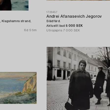
1729457
Andrei Afanasevich Jegorov
, Klagshamns strand,
Slädfärd.
Aktuellt bud
5 000 SEK
6d 5 tim
Utropspris
7 000 SEK