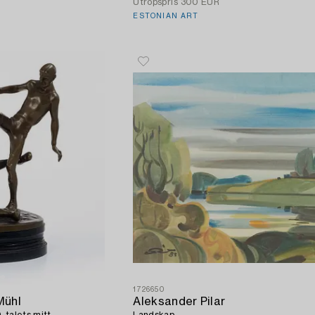
Utropspris
300 EUR
ESTONIAN ART
1726650
Mühl
Aleksander Pilar