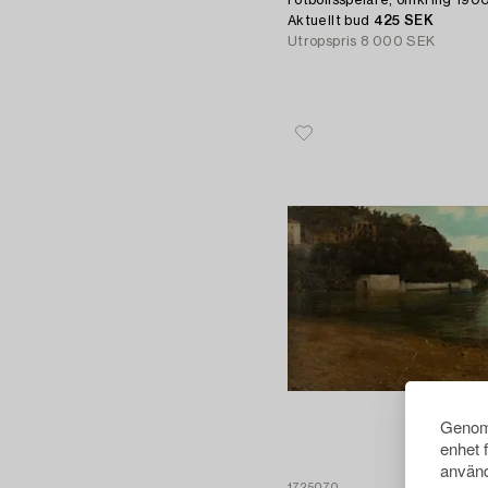
Fotbollsspelare, omkring 1900
Aktuellt bud
425 SEK
Utropspris
8 000 SEK
Genom 
enhet 
använd
1725070