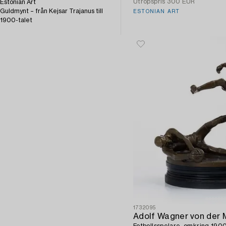
Utropspris
300 EUR
Estonian Art
Guldmynt – från Kejsar Trajanus till
ESTONIAN ART
1900-talet
1732095
Adolf Wagner von der 