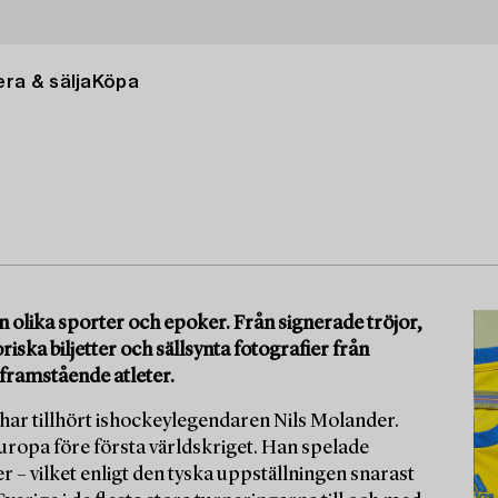
ra & sälja
Köpa
n olika sporter och epoker. Från signerade tröjor,
riska biljetter och sällsynta fotografier från
 framstående atleter.
ar tillhört ishockeylegendaren Nils Molander.
uropa före första världskriget. Han spelade
r – vilket enligt den tyska uppställningen snarast