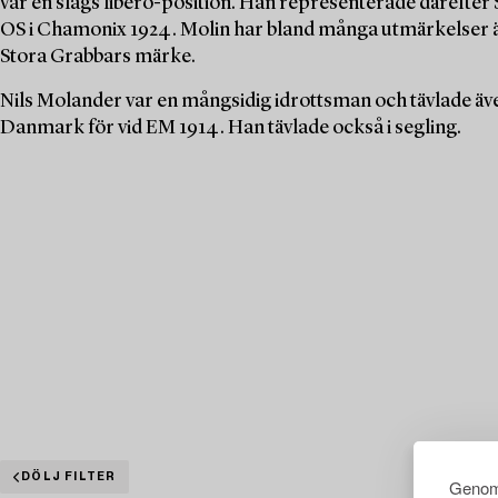
var en slags libero-position. Han representerade därefter S
OS i Chamonix 1924. Molin har bland många utmärkelser äv
Stora Grabbars märke.
Nils Molander var en mångsidig idrottsman och tävlade äv
Danmark för vid EM 1914. Han tävlade också i segling.
DÖLJ FILTER
Genom 