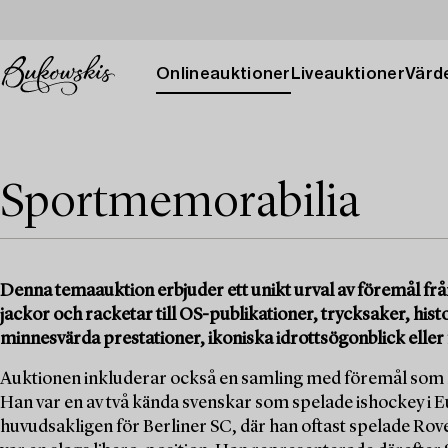
Onlineauktioner
Liveauktioner
Värde
Sportmemorabilia
Denna temaauktion erbjuder ett unikt urval av föremål frå
jackor och racketar till OS-publikationer, trycksaker, histo
minnesvärda prestationer, ikoniska idrottsögonblick eller
Auktionen inkluderar också en samling med föremål som h
Han var en av två kända svenskar som spelade ishockey i E
huvudsakligen för Berliner SC, där han oftast spelade Rove