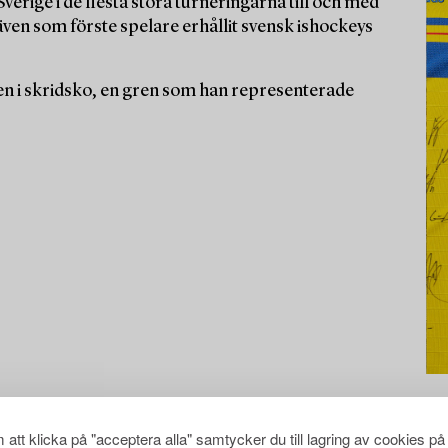
verige i de flesta stora turneringarna till och med
en som förste spelare erhållit svensk ishockeys
en i skridsko, en gren som han representerade
att klicka på "acceptera alla" samtycker du till lagring av cookies på