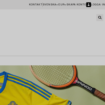
KONTAKT
SVENSKA
EUR
SKAPA KONTO
LOGGA IN