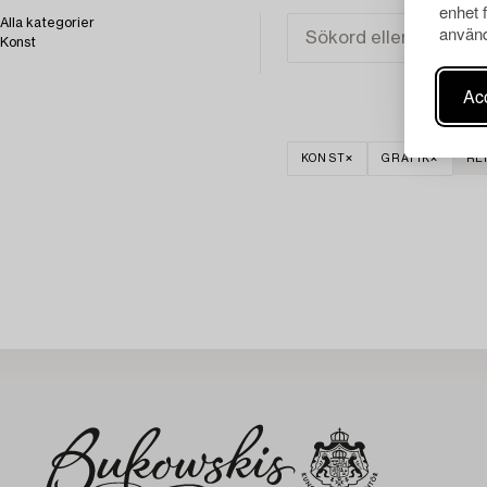
enhet 
Alla kategorier
använd
Konst
Acc
KONST
GRAFIK
RE