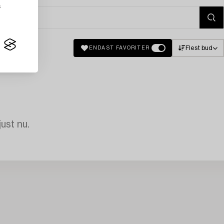
s
Flest bud
ENDAST FAVORITER
just nu.