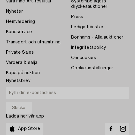
Våra Fine Art-resultat
Systembolagets
dryckesauktioner
Nyheter
Press
Hemvärdering
Lediga tjänster
Kundservice
Bonhams - Alla auktioner
Transport och uthämtning
Integritetspolicy
Private Sales
Om cookies
Värdera & sälja
Cookie-inställningar
Köpa på auktion
Nyhetsbrev
Ladda ner vår app
App Store