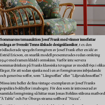
Sommarens temaauktion Josef Frank med vänner innefattar
många av Svenskt Tenns älskade designklassiker
, t ex den
rödlackerade spegeln formgiven av Josef Frank efter en idé av
Estrid Ericson, en snarlik modell presenterades redan omkring
1940 med ramen klädd i ormskinn. Varför inte servera
sommardrinken på Franks klassiska tevagnar av modell 691 i olika
färger, för att sedan sjunka ned i en av formgivarens inbjudande
och generösa soffor, som "Långsoffan” eller "Liljevalchssoffan"?
Missa inte heller de fina vintage-exemplaren av Josef Franks
populära bokhyllor i mahogny. För den som är intresserad av
samtida formgivning så hittar man Jonas Bohlins stilrena matbord
"À Table" och Per Öbergs strama soffbord "Nizza".