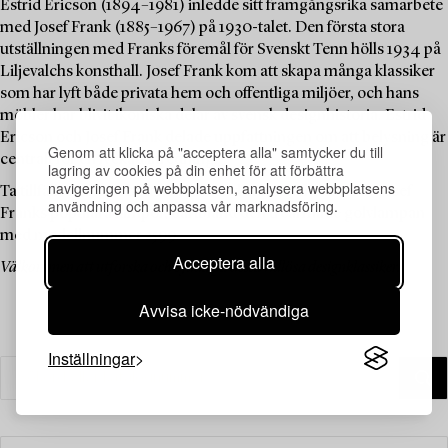
Estrid Ericson (1894–1981) inledde sitt framgångsrika samarbete
med Josef Frank (1885–1967) på 1930-talet. Den första stora
utställningen med Franks föremål för Svenskt Tenn hölls 1934 på
Liljevalchs konsthall. Josef Frank kom att skapa många klassiker
som har lyft både privata hem och offentliga miljöer, och hans
möbler har blivit ikoniska delar av svensk designhistoria. Estrid
Ericson och Josef Frank delade uppfattningen om att belysning är
Genom att klicka på "acceptera alla" samtycker du till
centralt för en lyckad inredning.
lagring av cookies på din enhet för att förbättra
navigeringen på webbplatsen, analysera webbplatsens
Ta tillfället i akt att botanisera bland auktionens urval av Josef
användning och anpassa vår marknadsföring.
Franks populära lampor, däribland den trearmade golvlampan
med modellnummer 2599.
Acceptera alla
Välkommen att utforska och bjuda på dessa tidlösa designklassiker.
Avvisa icke-nödvändiga
Inställningar