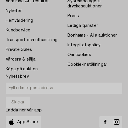
Våra Fine Art-resultat
Systembolagets
dryckesauktioner
Nyheter
Press
Hemvärdering
Lediga tjänster
Kundservice
Bonhams - Alla auktioner
Transport och uthämtning
Integritetspolicy
Private Sales
Om cookies
Värdera & sälja
Cookie-inställningar
Köpa på auktion
Nyhetsbrev
Ladda ner vår app
App Store