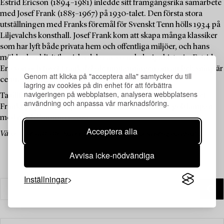
Estrid Ericson (1894–1981) inledde sitt framgångsrika samarbete
med Josef Frank (1885–1967) på 1930-talet. Den första stora
utställningen med Franks föremål för Svenskt Tenn hölls 1934 på
Liljevalchs konsthall. Josef Frank kom att skapa många klassiker
som har lyft både privata hem och offentliga miljöer, och hans
möbler har blivit ikoniska delar av svensk designhistoria. Estrid
Ericson och Josef Frank delade uppfattningen om att belysning är
Genom att klicka på "acceptera alla" samtycker du till
centralt för en lyckad inredning.
lagring av cookies på din enhet för att förbättra
navigeringen på webbplatsen, analysera webbplatsens
Ta tillfället i akt att botanisera bland auktionens urval av Josef
användning och anpassa vår marknadsföring.
Franks populära lampor, däribland den trearmade golvlampan
med modellnummer 2599.
Acceptera alla
Välkommen att utforska och bjuda på dessa tidlösa designklassiker.
Avvisa icke-nödvändiga
Inställningar