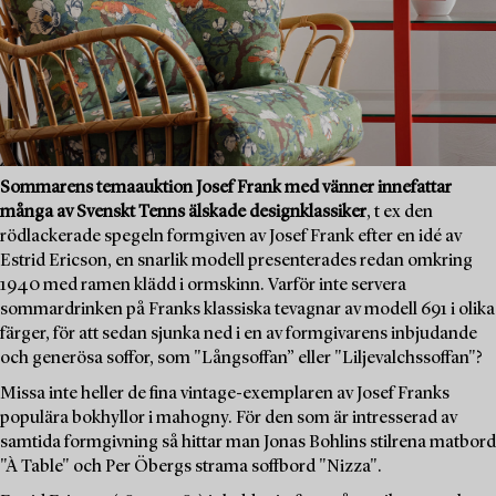
Sommarens temaauktion Josef Frank med vänner innefattar
många av Svenskt Tenns älskade designklassiker
, t ex den
rödlackerade spegeln formgiven av Josef Frank efter en idé av
Estrid Ericson, en snarlik modell presenterades redan omkring
1940 med ramen klädd i ormskinn. Varför inte servera
sommardrinken på Franks klassiska tevagnar av modell 691 i olika
färger, för att sedan sjunka ned i en av formgivarens inbjudande
och generösa soffor, som "Långsoffan” eller "Liljevalchssoffan"?
Missa inte heller de fina vintage-exemplaren av Josef Franks
populära bokhyllor i mahogny. För den som är intresserad av
samtida formgivning så hittar man Jonas Bohlins stilrena matbord
"À Table" och Per Öbergs strama soffbord "Nizza".