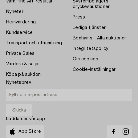
Våra Fine Art-resultat
Systembolagets
dryckesauktioner
Nyheter
Press
Hemvärdering
Lediga tjänster
Kundservice
Bonhams - Alla auktioner
Transport och uthämtning
Integritetspolicy
Private Sales
Om cookies
Värdera & sälja
Cookie-inställningar
Köpa på auktion
Nyhetsbrev
Ladda ner vår app
App Store