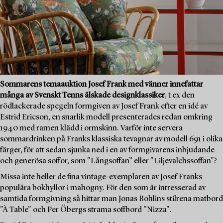
Sommarens temaauktion Josef Frank med vänner innefattar
många av Svenskt Tenns älskade designklassiker
, t ex den
rödlackerade spegeln formgiven av Josef Frank efter en idé av
Estrid Ericson, en snarlik modell presenterades redan omkring
1940 med ramen klädd i ormskinn. Varför inte servera
sommardrinken på Franks klassiska tevagnar av modell 691 i olika
färger, för att sedan sjunka ned i en av formgivarens inbjudande
och generösa soffor, som "Långsoffan” eller "Liljevalchssoffan"?
Missa inte heller de fina vintage-exemplaren av Josef Franks
populära bokhyllor i mahogny. För den som är intresserad av
samtida formgivning så hittar man Jonas Bohlins stilrena matbord
"À Table" och Per Öbergs strama soffbord "Nizza".