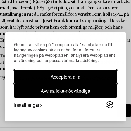
Estrid Ericson (1894–1981) inledde sitt framgångsrika samarbete
med Josef Frank (1885–1967) på 1930-talet. Den första stora
utställningen med Franks föremål för Svenskt Tenn hölls 1934 på
Liljevalchs konsthall. Josef Frank kom att skapa många klassiker
som har lyft både privata hem och offentliga miljöer, och hans
möbler har blivit ikoniska delar av svensk designhistoria. Estrid
Ericson och Josef Frank delade uppfattningen om att belysning är
Genom att klicka på "acceptera alla" samtycker du till
centralt för en lyckad inredning.
lagring av cookies på din enhet för att förbättra
navigeringen på webbplatsen, analysera webbplatsens
Ta tillfället i akt att botanisera bland auktionens urval av Josef
användning och anpassa vår marknadsföring.
Franks populära lampor, däribland den trearmade golvlampan
med modellnummer 2599.
Acceptera alla
Välkommen att utforska och bjuda på dessa tidlösa designklassiker.
Avvisa icke-nödvändiga
Inställningar