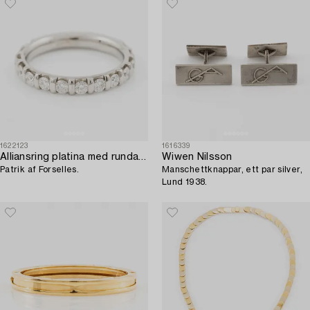
1622123
1616339
Alliansring platina med runda briljantslipade diamanter,
Wiwen Nilsson
Patrik af Forselles.
Manschettknappar, ett par silver,
Lund 1938.