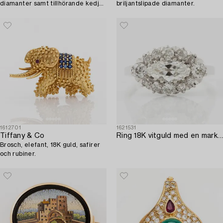
diamanter samt tillhörande kedja
briljantslipade diamanter.
18K guld.
1612701
1621531
Tiffany & Co
Ring 18K vitguld med en markisslipad diamant samt gammalslipade dimanter.
Brosch, elefant, 18K guld, safirer
och rubiner.