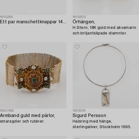
1615285
1615605
Ett par manschettknappar 14K guld och ametister.
Örhängen,
H.Stern, 18K guld med akvamarin
och briljantslipade diamnter.
1620188
1623518
Armband guld med pärlor,
Sigurd Persson
smaragder och rubiner.
Halsring med hänge,
sterlingsilver, Stockholm 1995.