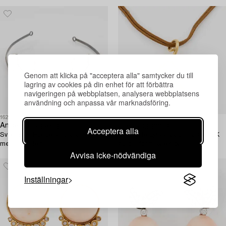
1863.
Genom att klicka på "acceptera alla" samtycker du till
lagring av cookies på din enhet för att förbättra
navigeringen på webbplatsen, analysera webbplatsens
användning och anpassa vår marknadsföring.
1625315
1625606
Anders Högberg,
Ole Lynggaard,
Acceptera alla
Sven-Erik Högberg, tiara, silver
Charlotte Lynggaard, hänge, 18K
med månsten.
guld, i form av eklöv.
Avvisa icke-nödvändiga
Inställningar