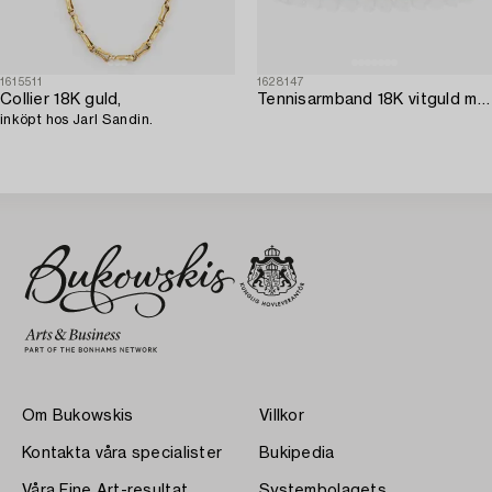
1615511
1628147
Collier 18K guld,
Tennisarmband 18K vitguld med runda briljantslipade diamanter.
inköpt hos Jarl Sandin.
Om Bukowskis
Villkor
Kontakta våra specialister
Bukipedia
Våra Fine Art-resultat
Systembolagets