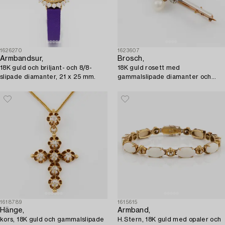
1626270
1623607
Armbandsur,
Brosch,
18K guld och briljant- och 8/8-
18K guld rosett med
slipade diamanter, 21 x 25 mm.
gammalslipade diamanter och
pärla.
1618789
1615615
Hänge,
Armband,
kors, 18K guld och gammalslipade
H.Stern, 18K guld med opaler och