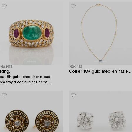
1624968
1620462
Ring,
Collier 18K guld med en fasettslipad hjärtformad safir och runda briljantslipade diamanter.
ca 18K guld, cabochonslipad
smaragd och rubiner samt
briljantslipade diamanter.