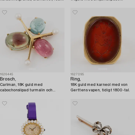
safir och pärla.
diamanter.
1626445
1627095
Brosch,
Ring,
Carlman, 18K guld med
18K guld med karneol med von
cabochonslipad turmalin och
Gerttens vapen, tidigt 1800-tal.
pärlor.