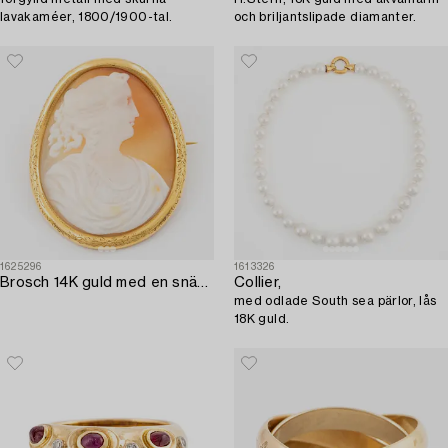
lavakaméer, 1800/1900-tal.
och briljantslipade diamanter.
1625296
1613326
Brosch 14K guld med en snäckskalscamé.
Collier,
med odlade South sea pärlor, lås
18K guld.