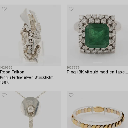
1629288
1627776
Rosa Taikon
Ring 18K vitguld med en fasettslipad smaragd och runda briljantslipade diamanter.
Ring, sterlingsilver, Stockholm,
1997.