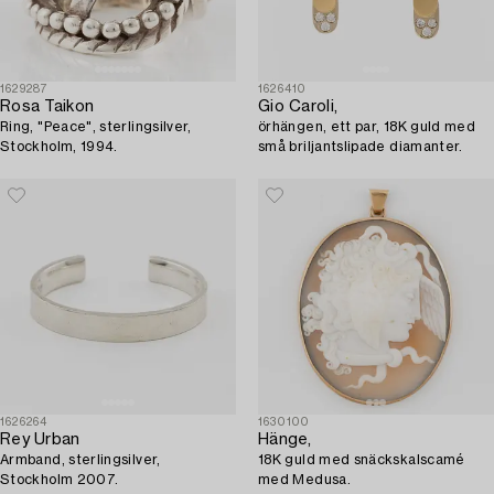
1629287
1626410
Rosa Taikon
Gio Caroli,
Ring, "Peace", sterlingsilver,
örhängen, ett par, 18K guld med
Stockholm, 1994.
små briljantslipade diamanter.
1626264
1630100
Rey Urban
Hänge,
Armband, sterlingsilver,
18K guld med snäckskalscamé
Stockholm 2007.
med Medusa.