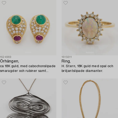
Helsingfors 1999.
1624969
1615611
Örhängen,
Ring,
ca 18K guld, med cabochonslipade
H. Stern, 18K guld med opal och
smaragder och rubiner samt
briljantslipade diamanter.
briljantslipade diamanter.