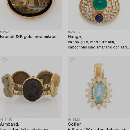
1625279
1623307
Brosch 18K guld med mikromosaik.
Hänge,
ca 18K guld, med turmalin,
cabochonslipad smaragd och safir
samt briljantslipade diamanter.
1617430
1615620
Armband,
Collier,
förgylld metall med skurna
H.Stern, 18K guld med akvamarin