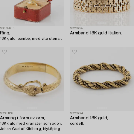
1600405
1622664
Ring,
Armband 18K guld Italien.
18K guld, bombé, med vita stenar.
1620186
1622684
Armring i form av orm,
Armband 18K guld,
18K guld med granater som ögon,
cordell.
Johan Gustaf Kihlberg, Nyköping