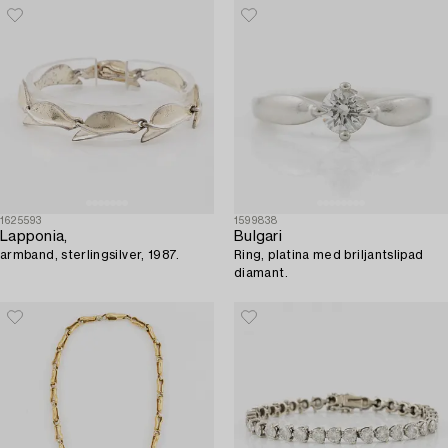
1625593
1599838
Lapponia,
Bulgari
armband, sterlingsilver, 1987.
Ring, platina med briljantslipad
diamant.