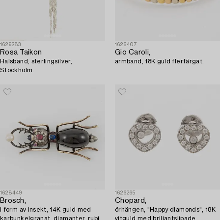
1629283
1626407
Rosa Taikon
Gio Caroli,
Halsband, sterlingsilver,
armband, 18K guld flerfärgat.
Stockholm.
1628449
1626265
Brosch,
Chopard,
i form av insekt, 14K guld med
örhängen, "Happy diamonds", 18K
karbunkelgranat, diamanter, rubin,
vitguld med briljantslipade