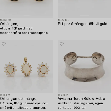
1618788
1620460
Örhängen,
Ett par örhängen 18K vitguld med två runda briljantslipade diamanter.
ett par, 18K guld med
meanderbård och rosenslipade
diamanter.
1615619
1623337
Örhängen och hänge,
Vivianna Torun Bülow-Hübe
H.Stern, 18K guld med opal och
Armband, sterlingsilver, egen
små briljantslipade diamanter.
verkstad 1990-tal.