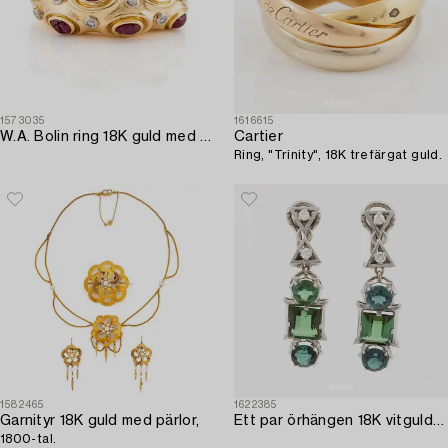
1573035
1616615
W.A. Bolin ring 18K guld med cabochonslipade rubiner och åttkantslipade diamanter.
Cartier
Ring, "Trinity", 18K trefärgat guld.
1582465
1622385
Garnityr 18K guld med pärlor,
Ett par örhängen 18K vitguld med turmaliner och runda briljantslipade diamanter.
1800-tal.