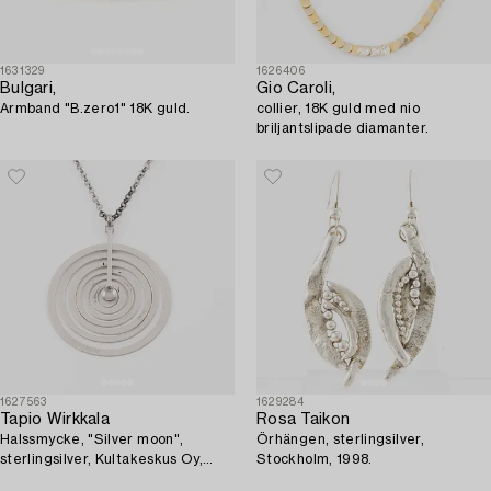
1631329
1626406
Bulgari,
Gio Caroli,
Armband "B.zero1" 18K guld.
collier, 18K guld med nio
briljantslipade diamanter.
1627563
1629284
Tapio Wirkkala
Rosa Taikon
Halssmycke, "Silver moon",
Örhängen, sterlingsilver,
sterlingsilver, Kultakeskus Oy,
Stockholm, 1998.
Finland.