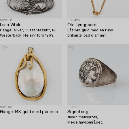
1622958
1625429
Liisa Vitali
Ole Lynggaard
Hänge, silver, "Kissantassut", N.
Lås 14K guld med en rund
Westerback, Helsingfors 1969.
briljantslipad diamant.
1621532
1558883
Hänge 14K guld med pärlemor och en rosenslipad diamant.
Signetring,
silver, mansprofil,
Medelhavsområdet.