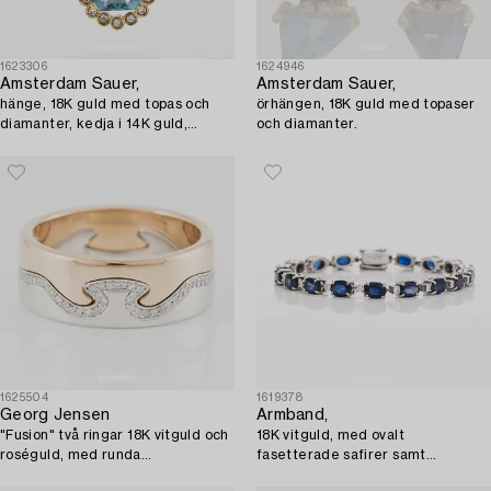
1623306
1624946
Amsterdam Sauer,
Amsterdam Sauer,
hänge, 18K guld med topas och
örhängen, 18K guld med topaser
diamanter, kedja i 14K guld,
och diamanter.
Unoaerre, Italien.
1625504
1619378
Georg Jensen
Armband,
"Fusion" två ringar 18K vitguld och
18K vitguld, med ovalt
roséguld, med runda
fasetterade safirer samt
briljantslipade diamanter.
briljantslipade diamanter.