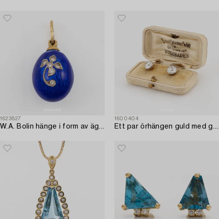
Tillander, Helsingfors.
1623827
1600404
W.A. Bolin hänge i form av ägg 18K guld och silver med emalj med runda briljantslipade diamanter.
Ett par örhängen guld med gammalslipade diamanter.