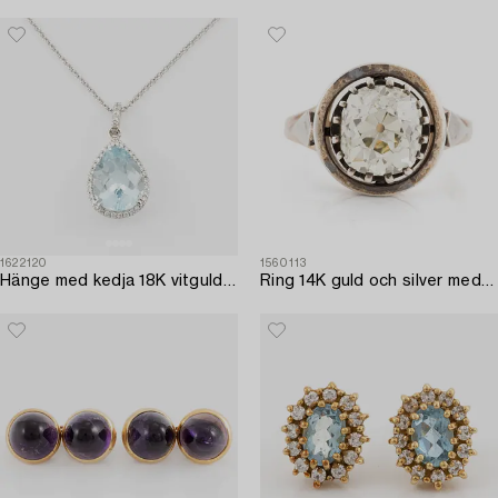
1622120
1560113
Hänge med kedja 18K vitguld med en fasettslipad akvamarin och runda briljantslipade diamanter.
Ring 14K guld och silver med en gammalslipad diamant.