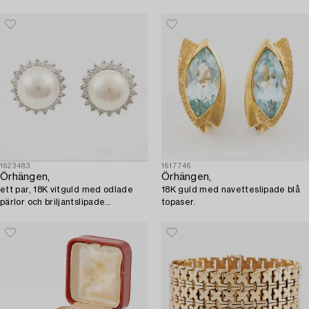
1623483
1617746
Örhängen,
Örhängen,
ett par, 18K vitguld med odlade
18K guld med navetteslipade blå
pärlor och briljantslipade
topaser.
diamanter.