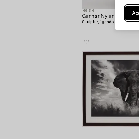
1651516
Acc
Gunnar Nylund
Skulptur, "gondolsnäcka", Rör