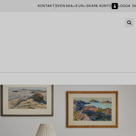
KONTAKT
SVENSKA
EUR
SKAPA KONTO
LOGGA IN