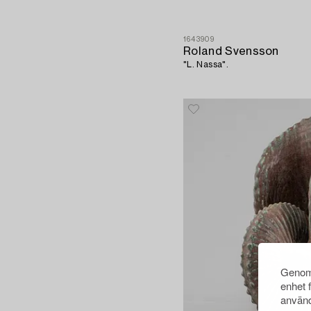
1643909
Roland Svensson
"L. Nassa".
Genom 
enhet 
använd