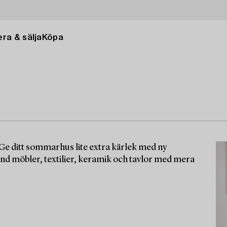
ra & sälja
Köpa
Ge ditt sommarhus lite extra kärlek med ny
land möbler, textilier, keramik och tavlor med mera