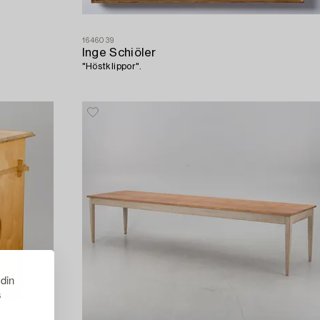
1646039
Inge Schiöler
"Höstklippor".
 din
s