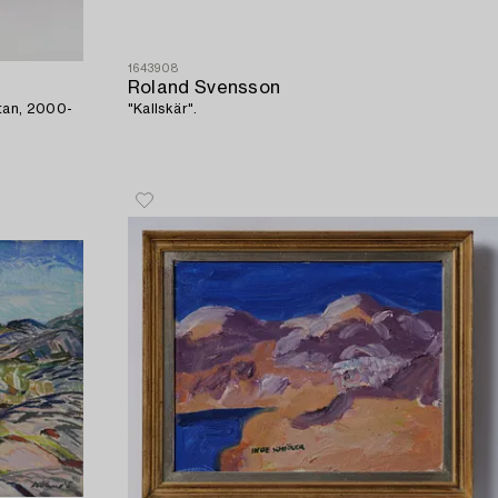
1643908
Roland Svensson
ttan, 2000-
"Kallskär".