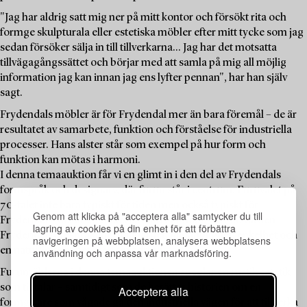
"Jag har aldrig satt mig ner på mitt kontor och försökt rita och
formge skulpturala eller estetiska möbler efter mitt tycke som jag
sedan försöker sälja in till tillverkarna... Jag har det motsatta
tillvägagångssättet och börjar med att samla på mig all möjlig
information jag kan innan jag ens lyfter pennan", har han själv
sagt.
Frydendals möbler är för Frydendal mer än bara föremål – de är
resultatet av samarbete, funktion och förståelse för industriella
processer. Hans alster står som exempel på hur form och
funktion kan mötas i harmoni.
I denna temaauktion får vi en glimt in i den del av Frydendals
formspråk och designarv, där furun står i centrum. Furuvalet på
70-talet inte bara typiskt för tiden men också typiskt för
Genom att klicka på "acceptera alla" samtycker du till
Frydendal – det är ett material som bär många av de värden
lagring av cookies på din enhet för att förbättra
Frydendal förespråkade: hållbarhet, tillgänglighet, enkelhet och
navigeringen på webbplatsen, analysera webbplatsens
en naturlig skönhet med sin ådring.
användning och anpassa vår marknadsföring.
Furumöblerna i denna temaauktionen speglar en rustik estetik
som tilltalar – samtidigt som de berättar historien om en
Acceptera alla
formgivare som vågade gå den industriella vägen för att tillverka