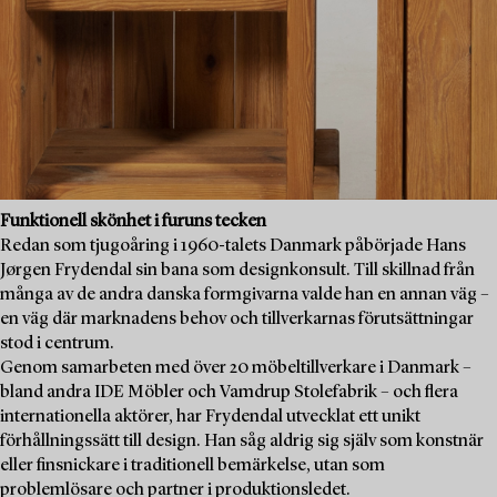
Funktionell skönhet i furuns tecken
Redan som tjugoåring i 1960-talets Danmark påbörjade Hans
Jørgen Frydendal sin bana som designkonsult. Till skillnad från
många av de andra danska formgivarna valde han en annan väg –
en väg där marknadens behov och tillverkarnas förutsättningar
stod i centrum.
Genom samarbeten med över 20 möbeltillverkare i Danmark –
bland andra IDE Möbler och Vamdrup Stolefabrik – och flera
internationella aktörer, har Frydendal utvecklat ett unikt
förhållningssätt till design. Han såg aldrig sig själv som konstnär
eller finsnickare i traditionell bemärkelse, utan som
problemlösare och partner i produktionsledet.