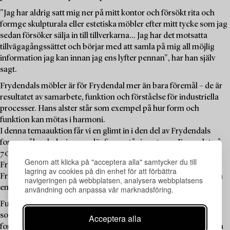
"Jag har aldrig satt mig ner på mitt kontor och försökt rita och
formge skulpturala eller estetiska möbler efter mitt tycke som jag
sedan försöker sälja in till tillverkarna... Jag har det motsatta
tillvägagångssättet och börjar med att samla på mig all möjlig
information jag kan innan jag ens lyfter pennan", har han själv
sagt.
Frydendals möbler är för Frydendal mer än bara föremål – de är
resultatet av samarbete, funktion och förståelse för industriella
processer. Hans alster står som exempel på hur form och
funktion kan mötas i harmoni.
I denna temaauktion får vi en glimt in i den del av Frydendals
formspråk och designarv, där furun står i centrum. Furuvalet på
70-talet inte bara typiskt för tiden men också typiskt för
Genom att klicka på "acceptera alla" samtycker du till
Frydendal – det är ett material som bär många av de värden
lagring av cookies på din enhet för att förbättra
Frydendal förespråkade: hållbarhet, tillgänglighet, enkelhet och
navigeringen på webbplatsen, analysera webbplatsens
en naturlig skönhet med sin ådring.
användning och anpassa vår marknadsföring.
Furumöblerna i denna temaauktionen speglar en rustik estetik
som tilltalar – samtidigt som de berättar historien om en
Acceptera alla
formgivare som vågade gå den industriella vägen för att tillverka