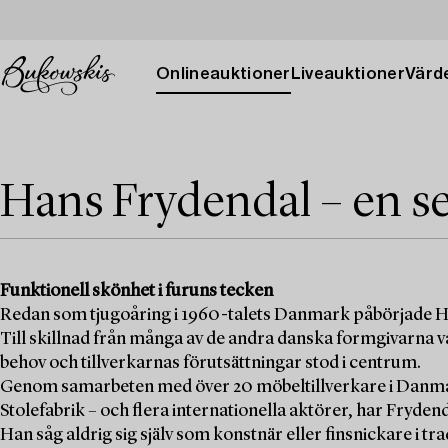
Onlineauktioner
Liveauktioner
Värde
Hans Frydendal – en se
Funktionell skönhet i furuns tecken
Redan som tjugoåring i 1960-talets Danmark påbörjade H
Till skillnad från många av de andra danska formgivarna 
behov och tillverkarnas förutsättningar stod i centrum.
Genom samarbeten med över 20 möbeltillverkare i Danm
Stolefabrik – och flera internationella aktörer, har Frydenda
Han såg aldrig sig själv som konstnär eller finsnickare i 