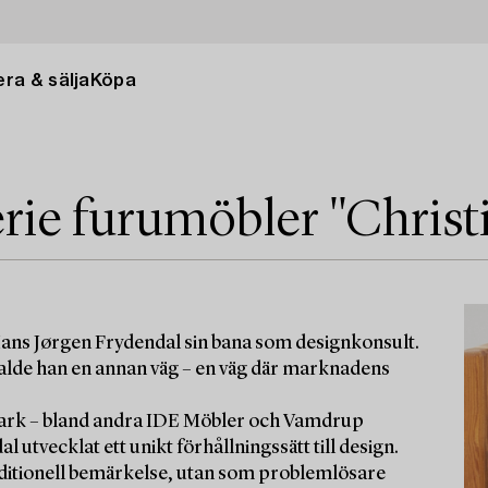
ra & sälja
Köpa
rie furumöbler "Christi
ans Jørgen Frydendal sin bana som designkonsult.
valde han en annan väg – en väg där marknadens
ark – bland andra IDE Möbler och Vamdrup
l utvecklat ett unikt förhållningssätt till design.
traditionell bemärkelse, utan som problemlösare