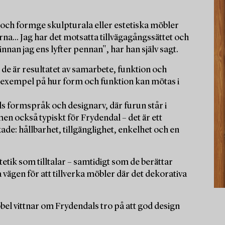
a och formge skulpturala eller estetiska möbler
karna... Jag har det motsatta tillvägagångssättet och
nnan jag ens lyfter pennan", har han själv sagt.
de är resultatet av samarbete, funktion och
om exempel på hur form och funktion kan mötas i
als formspråk och designarv, där furun står i
men också typiskt för Frydendal – det är ett
e: hållbarhet, tillgänglighet, enkelhet och en
tik som tilltalar – samtidigt som de berättar
vägen för att tillverka möbler där det dekorativa
öbel vittnar om Frydendals tro på att god design