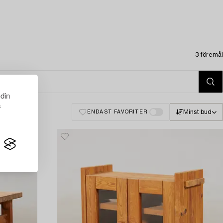
3 föremål
 din
s
Minst bud
ENDAST FAVORITER