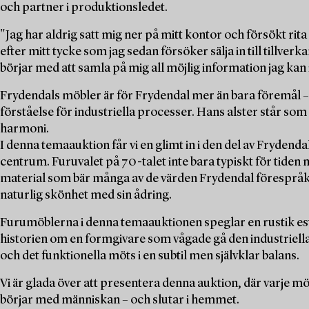
och partner i produktionsledet.
"Jag har aldrig satt mig ner på mitt kontor och försökt rit
efter mitt tycke som jag sedan försöker sälja in till tillver
börjar med att samla på mig all möjlig information jag kan i
Frydendals möbler är för Frydendal mer än bara föremål – 
förståelse för industriella processer. Hans alster står s
harmoni.
I denna temaauktion får vi en glimt in i den del av Frydend
centrum. Furuvalet på 70-talet inte bara typiskt för tiden 
material som bär många av de värden Frydendal förespråkad
naturlig skönhet med sin ådring.
Furumöblerna i denna temaauktionen speglar en rustik este
historien om en formgivare som vågade gå den industriella 
och det funktionella möts i en subtil men självklar balans.
Vi är glada över att presentera denna auktion, där varje m
börjar med människan – och slutar i hemmet.