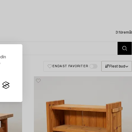
3 föremål
 din
s
Flest bud
ENDAST FAVORITER