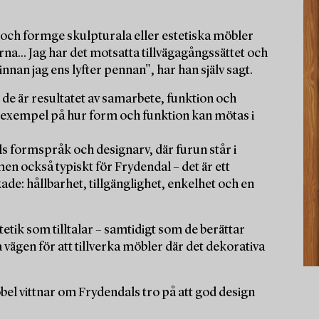
a och formge skulpturala eller estetiska möbler
karna... Jag har det motsatta tillvägagångssättet och
nnan jag ens lyfter pennan", har han själv sagt.
de är resultatet av samarbete, funktion och
om exempel på hur form och funktion kan mötas i
als formspråk och designarv, där furun står i
men också typiskt för Frydendal – det är ett
e: hållbarhet, tillgänglighet, enkelhet och en
tik som tilltalar – samtidigt som de berättar
vägen för att tillverka möbler där det dekorativa
öbel vittnar om Frydendals tro på att god design