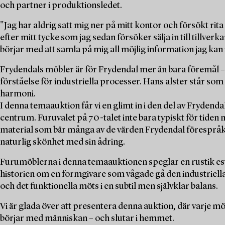
och partner i produktionsledet.
"Jag har aldrig satt mig ner på mitt kontor och försökt rit
efter mitt tycke som jag sedan försöker sälja in till tillver
börjar med att samla på mig all möjlig information jag kan i
Frydendals möbler är för Frydendal mer än bara föremål – 
förståelse för industriella processer. Hans alster står s
harmoni.
I denna temaauktion får vi en glimt in i den del av Frydend
centrum. Furuvalet på 70-talet inte bara typiskt för tiden 
material som bär många av de värden Frydendal förespråkad
naturlig skönhet med sin ådring.
Furumöblerna i denna temaauktionen speglar en rustik este
historien om en formgivare som vågade gå den industriella 
och det funktionella möts i en subtil men självklar balans.
Vi är glada över att presentera denna auktion, där varje m
börjar med människan – och slutar i hemmet.