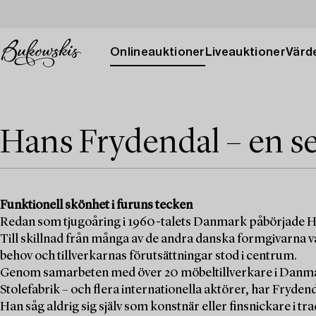
Onlineauktioner
Liveauktioner
Värde
Hans Frydendal – en se
Funktionell skönhet i furuns tecken
Redan som tjugoåring i 1960-talets Danmark påbörjade H
Till skillnad från många av de andra danska formgivarna 
behov och tillverkarnas förutsättningar stod i centrum.
Genom samarbeten med över 20 möbeltillverkare i Danm
Stolefabrik – och flera internationella aktörer, har Frydenda
Han såg aldrig sig själv som konstnär eller finsnickare i 