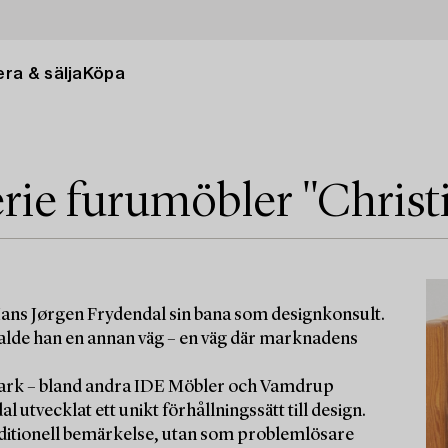
ra & sälja
Köpa
rie furumöbler "Christi
ans Jørgen Frydendal sin bana som designkonsult.
valde han en annan väg – en väg där marknadens
ark – bland andra IDE Möbler och Vamdrup
l utvecklat ett unikt förhållningssätt till design.
traditionell bemärkelse, utan som problemlösare