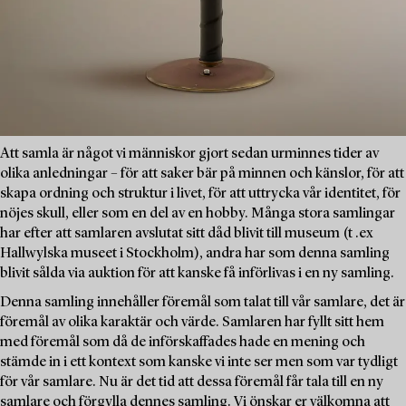
Att samla är något vi människor gjort sedan urminnes tider av
olika anledningar – för att saker bär på minnen och känslor, för att
skapa ordning och struktur i livet, för att uttrycka vår identitet, för
nöjes skull, eller som en del av en hobby. Många stora samlingar
har efter att samlaren avslutat sitt dåd blivit till museum (t .ex
Hallwylska museet i Stockholm), andra har som denna samling
blivit sålda via auktion för att kanske få införlivas i en ny samling.
Denna samling innehåller föremål som talat till vår samlare, det är
föremål av olika karaktär och värde. Samlaren har fyllt sitt hem
med föremål som då de införskaffades hade en mening och
stämde in i ett kontext som kanske vi inte ser men som var tydligt
för vår samlare. Nu är det tid att dessa föremål får tala till en ny
samlare och förgylla dennes samling. Vi önskar er välkomna att