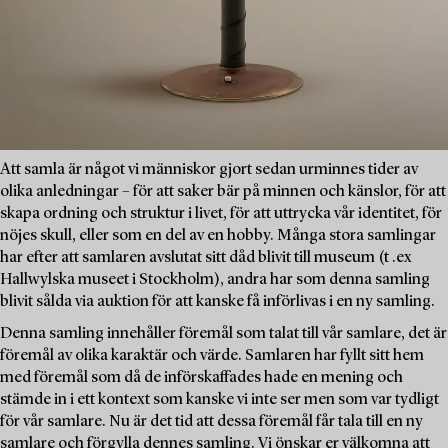
Att samla är något vi människor gjort sedan urminnes tider av
olika anledningar – för att saker bär på minnen och känslor, för att
skapa ordning och struktur i livet, för att uttrycka vår identitet, för
nöjes skull, eller som en del av en hobby. Många stora samlingar
har efter att samlaren avslutat sitt dåd blivit till museum (t .ex
Hallwylska museet i Stockholm), andra har som denna samling
blivit sålda via auktion för att kanske få införlivas i en ny samling.
Denna samling innehåller föremål som talat till vår samlare, det är
föremål av olika karaktär och värde. Samlaren har fyllt sitt hem
med föremål som då de införskaffades hade en mening och
stämde in i ett kontext som kanske vi inte ser men som var tydligt
för vår samlare. Nu är det tid att dessa föremål får tala till en ny
samlare och förgylla dennes samling. Vi önskar er välkomna att