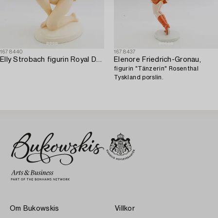
1678440
1678437
Elly Strobach figurin Royal Dux 1940-tal porslin.
Elenore Friedrich-Gronau,
figurin "Tänzerin" Rosenthal
Tyskland porslin.
Om Bukowskis
Villkor