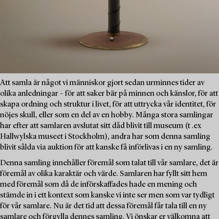
Att samla är något vi människor gjort sedan urminnes tider av
olika anledningar – för att saker bär på minnen och känslor, för att
skapa ordning och struktur i livet, för att uttrycka vår identitet, för
nöjes skull, eller som en del av en hobby. Många stora samlingar
har efter att samlaren avslutat sitt dåd blivit till museum (t .ex
Hallwylska museet i Stockholm), andra har som denna samling
blivit sålda via auktion för att kanske få införlivas i en ny samling.
Denna samling innehåller föremål som talat till vår samlare, det är
föremål av olika karaktär och värde. Samlaren har fyllt sitt hem
med föremål som då de införskaffades hade en mening och
stämde in i ett kontext som kanske vi inte ser men som var tydligt
för vår samlare. Nu är det tid att dessa föremål får tala till en ny
samlare och förgylla dennes samling. Vi önskar er välkomna att