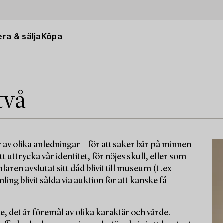
ra & sälja
Köpa
två
 av olika anledningar – för att saker bär på minnen
tt uttrycka vår identitet, för nöjes skull, eller som
ren avslutat sitt dåd blivit till museum (t .ex
g blivit sålda via auktion för att kanske få
e, det är föremål av olika karaktär och värde.