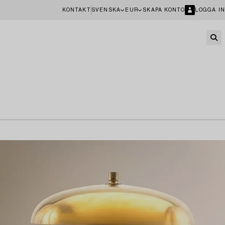
KONTAKT
SVENSKA
EUR
SKAPA KONTO
LOGGA IN