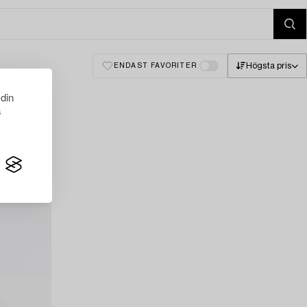
Högsta pris
ENDAST FAVORITER
 din
s