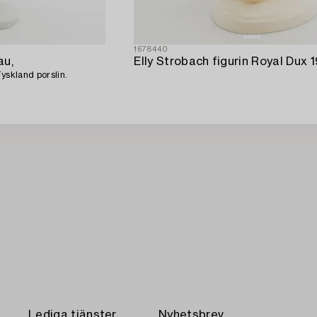
1678440
au,
yskland porslin.
Lediga tjänster
Nyhetsbrev