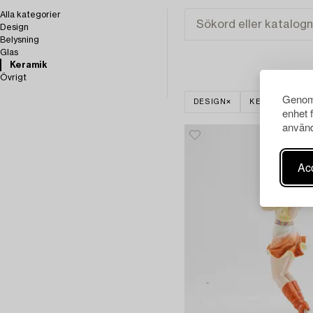
Alla kategorier
Design
Belysning
Glas
Keramik
Övrigt
Genom 
DESIGN
KERAMIK
enhet 
använd
Acc