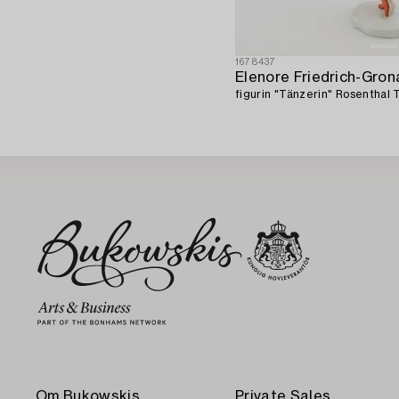
1678437
Elenore Friedrich-Gron
figurin "Tänzerin" Rosenthal T
Om Bukowskis
Private Sales