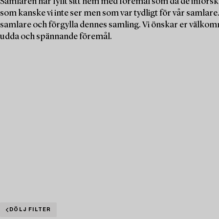
Samlaren har fyllt sitt hem med föremål som då de införsk
som kanske vi inte ser men som var tydligt för vår samlare. N
samlare och förgylla dennes samling. Vi önskar er välkomn
udda och spännande föremål.
DÖLJ FILTER