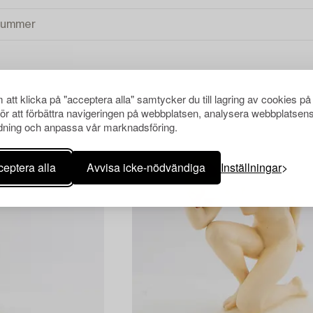
att klicka på "acceptera alla" samtycker du till lagring av cookies på
RENSA ALLA
för att förbättra navigeringen på webbplatsen, analysera webbplatsen
ning och anpassa vår marknadsföring.
eptera alla
Avvisa icke-nödvändiga
Inställningar