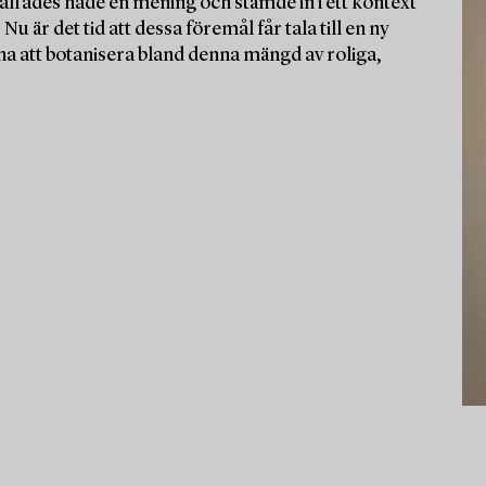
affades hade en mening och stämde in i ett kontext
u är det tid att dessa föremål får tala till en ny
a att botanisera bland denna mängd av roliga,