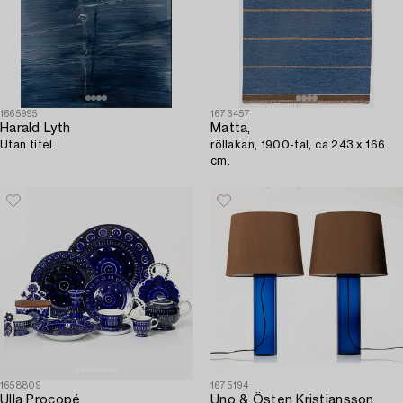
1665995
1676457
Harald Lyth
Matta,
Utan titel.
röllakan, 1900-tal, ca 243 x 166
cm.
1658809
1675194
Ulla Procopé
Uno & Östen Kristiansson