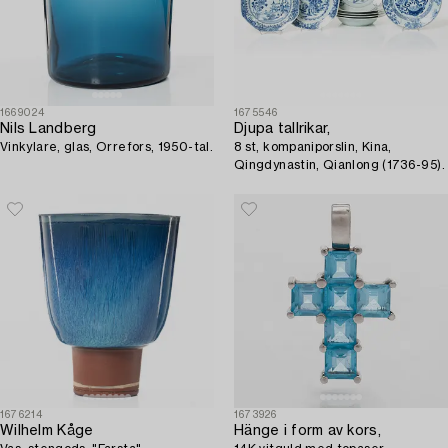
1669024
1675546
Nils Landberg
Djupa tallrikar,
Vinkylare, glas, Orrefors, 1950-tal.
8 st, kompaniporslin, Kina,
Qingdynastin, Qianlong (1736-95).
1676214
1673926
Wilhelm Kåge
Hänge i form av kors,