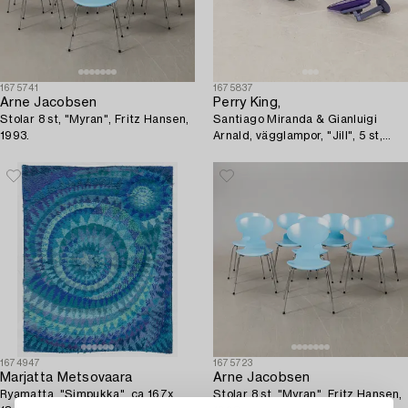
1675741
1675837
Arne Jacobsen
Perry King,
Stolar 8 st, "Myran", Fritz Hansen,
Santiago Miranda & Gianluigi
1993.
Arnald, vägglampor, "Jill", 5 st,
Arteluce/Flos, Italien.
1674947
1675723
Marjatta Metsovaara
Arne Jacobsen
Ryamatta, "Simpukka", ca 167x
Stolar 8 st, "Myran", Fritz Hansen,