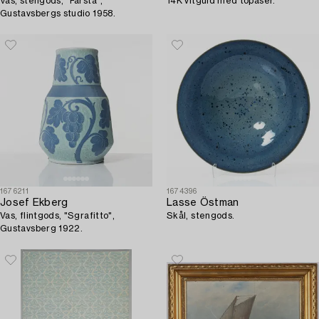
Vas, stengods, "Farsta",
14K vitguld med topaser.
Gustavsbergs studio 1958.
1676211
1674396
Josef Ekberg
Lasse Östman
Vas, flintgods, "Sgrafitto",
Skål, stengods.
Gustavsberg 1922.