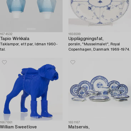
1674532
1656599
Tapio Wirkkala
Uppläggningsfat,
Taklampor, ett par, Idman 1960-
porslin, "Musselmalet", Royal
tal.
Copenhagen, Danmark 1969-1974.
1667861
1651167
William Sweetlove
Matservis,