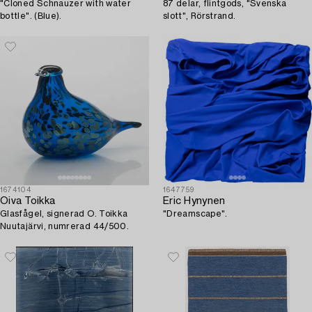
"Cloned Schnauzer with water
87 delar, flintgods, "Svenska
bottle". (Blue).
slott", Rörstrand.
1674104
1647759
Oiva Toikka
Eric Hynynen
Glasfågel, signerad O. Toikka
"Dreamscape".
Nuutajärvi, numrerad 44/500.