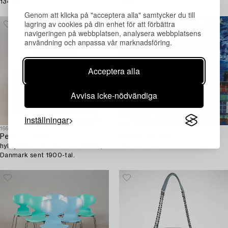
134 cm.
1993.
Genom att klicka på "acceptera alla" samtycker du till
lagring av cookies på din enhet för att förbättra
navigeringen på webbplatsen, analysera webbplatsens
användning och anpassa vår marknadsföring.
Acceptera alla
Avvisa icke-nödvändiga
Inställningar
1666858
1674136
Peter J Lassen,
Anders Fogelin
hyllsystem 3 dlr Montana Møbler,
"Hus och hav".
Danmark sent 1900-tal.