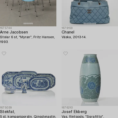
1675744
1679159
Arne Jacobsen
Chanel
Stolar 6 st, "Myran", Fritz Hansen,
Väska, 2013-14.
1993.
1675039
1676210
Stekfat,
Josef Ekberg
5 st, kompaniporslin, Qingdynastin,
Vas, flintgods, "Sgrafitto",