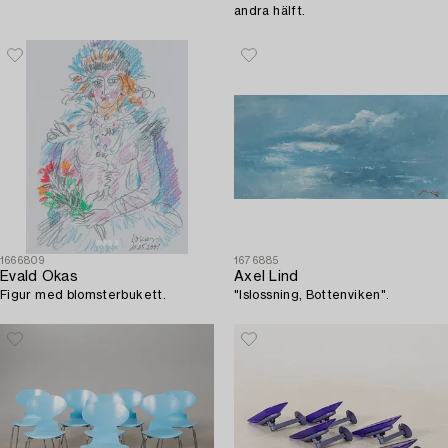
andra hälft.
1666809
1676885
Evald Okas
Axel Lind
Figur med blomsterbukett.
"Islossning, Bottenviken".