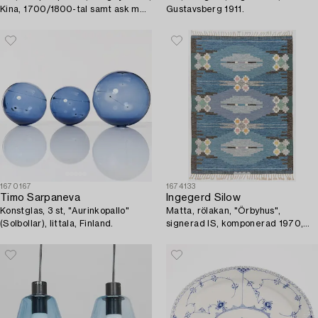
Kina, 1700/1800-tal samt ask med
Gustavsberg 1911.
lock och vas, Kina, 1900-tal.
1670167
1674133
Timo Sarpaneva
Ingegerd Silow
Konstglas, 3 st, "Aurinkopallo"
Matta, rölakan, "Örbyhus",
(Solbollar), Iittala, Finland.
signerad IS, komponerad 1970,
ca. 225 x 165 cm.