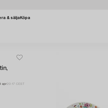
ra & sälja
Köpa
tin,
9 apr
20:17 CEST