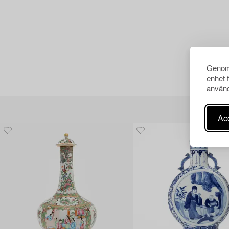
Genom 
enhet 
använd
Acc