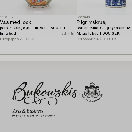
1710518
1728646
Vas med lock,
Pilgrimskrus,
porslin. Qingdynastin, sent 1800-tal.
porslin, Kina, Qingdynastin, 18
Inga bud
6d 7 tim
Aktuellt bud
1 000 SEK
Utropspris
250 EUR
Utropspris
4 000 SEK