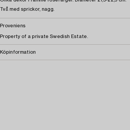
Olika dekor i famille rosefärger. Diameter 21,5-22,5 cm.
Två med sprickor, nagg.
Proveniens
Property of a private Swedish Estate.
Köpinformation