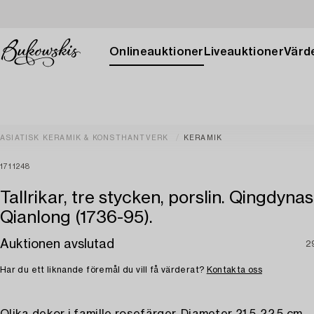
Onlineauktioner
Liveauktioner
Värde
ASIATISK KERAMIK & KONSTHANTVERK
KERAMIK
1711248
Tallrikar, tre stycken, porslin. Qingdynas
Qianlong (1736-95).
Auktionen avslutad
2
Har du ett liknande föremål du vill få värderat?
Kontakta oss