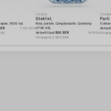
1731002
172948
Stekfat,
Parti 
Japan, 1900-tal.
Kina, porslin, Qingdynastin, Qianlong
5 delar
(1736-95).
SEK
7 tim 22m
Aktuel
Aktuellt bud
850 SEK
1d 8 tim
SEK
Utrops
Utropspris
2 500 SEK