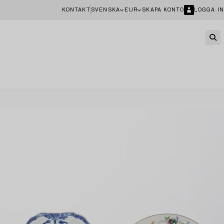
KONTAKT
SVENSKA
EUR
SKAPA KONTO
LOGGA IN