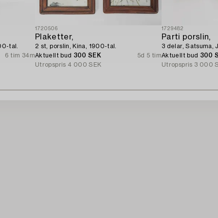
1720506
1729482
Plaketter,
Parti porslin,
00-tal.
2 st, porslin, Kina, 1900-tal.
3 delar, Satsuma, 
6 tim 34m
Aktuellt bud
300 SEK
5d 5 tim
Aktuellt bud
300 
Utropspris
4 000 SEK
Utropspris
3 000 