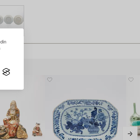
 din
s