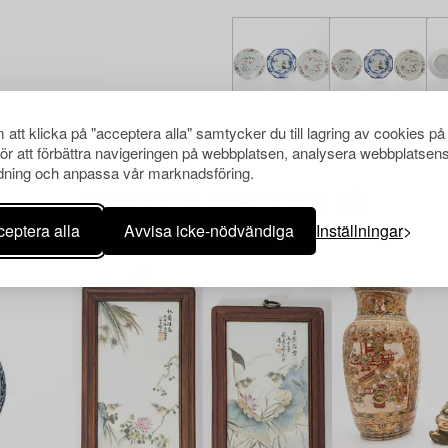
att klicka på "acceptera alla" samtycker du till lagring av cookies på
för att förbättra navigeringen på webbplatsen, analysera webbplatsen
ning och anpassa vår marknadsföring.
Andra har även tittat på
eptera alla
Avvisa icke-nödvändiga
Inställningar