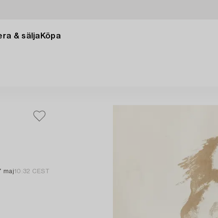
ra & sälja
Köpa
7 maj
10:32 CEST