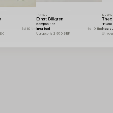
1731872
1729912
k
Ernst Billgren
Theo
Komposition.
"Bucoli
6d 10 tim
Inga bud
4d 10 tim
Inga b
SEK
Utropspris
2 500 SEK
Utrops