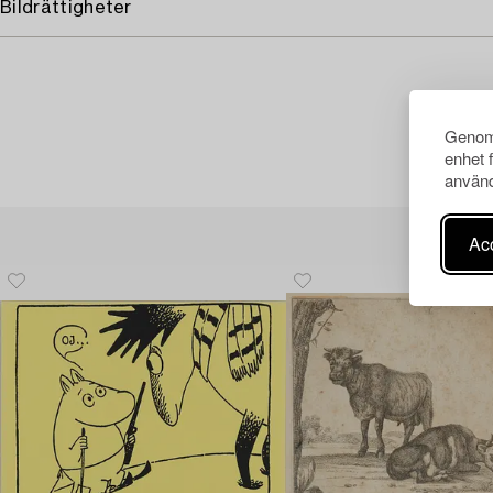
Bildrättigheter
Genom 
enhet 
använd
Acc