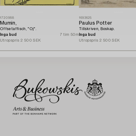
1720988
1693625
Mumin,
Paulus Potter
Offsetaffisch, "Oj".
Tillskriven, Boskap.
Inga bud
7 tim 50m
Inga bud
Utropspris
2 500 SEK
Utropspris
2 500 SEK