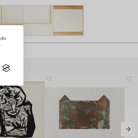
 din
s