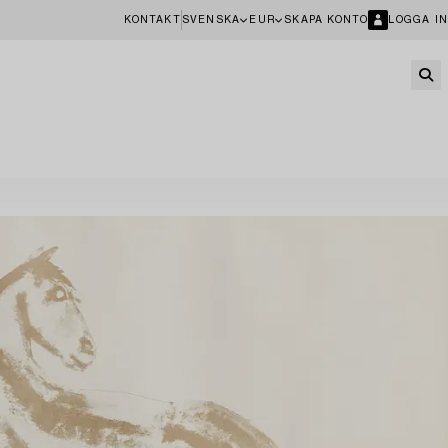
KONTAKT
SVENSKA
EUR
SKAPA KONTO
LOGGA IN