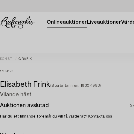
Onlineauktioner
Liveauktioner
Värde
KONST
GRAFIK
1704125
Elisabeth Frink
(Storbritannien, 1930-1993)
Vilande häst.
Auktionen avslutad
2
Har du ett liknande föremål du vill få värderat?
Kontakta oss