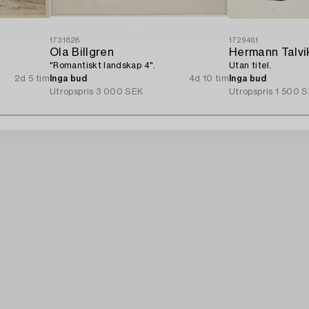
1731828
1729461
Ola Billgren
Hermann Talvi
"Romantiskt landskap 4".
Utan titel.
2d 5 tim
Inga bud
4d 10 tim
Inga bud
Utropspris
3 000 SEK
Utropspris
1 500 