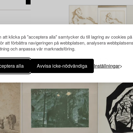
att klicka på "acceptera alla" samtycker du till lagring av cookies på
för att förbättra navigeringen på webbplatsen, analysera webbplatsen
ning och anpassa vår marknadsföring.
Andra har även tittat på
eptera alla
Avvisa icke-nödvändiga
Inställningar