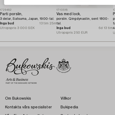
1729482
1710518
1
Parti porslin,
Vas med lock,
P
3 delar, Satsuma, Japan, 1900-tal.
porslin. Qingdynastin, sent 1800-
p
Inga bud
13 tim 25m
tal.
t
Utropspris
3 000 SEK
Inga bud
6d 13 tim
A
Utropspris
250 EUR
U
Om Bukowskis
Villkor
Kontakta våra specialister
Bukipedia