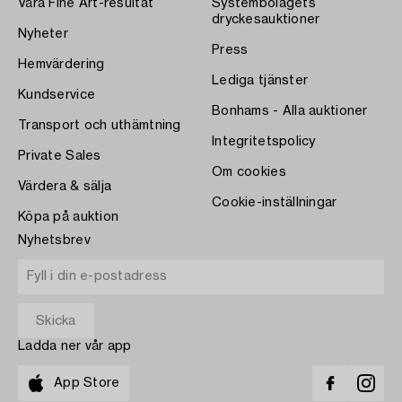
Våra Fine Art-resultat
Systembolagets
dryckesauktioner
Nyheter
Press
Hemvärdering
Lediga tjänster
Kundservice
Bonhams - Alla auktioner
Transport och uthämtning
Integritetspolicy
Private Sales
Om cookies
Värdera & sälja
Cookie-inställningar
Köpa på auktion
Nyhetsbrev
Ladda ner vår app
App Store