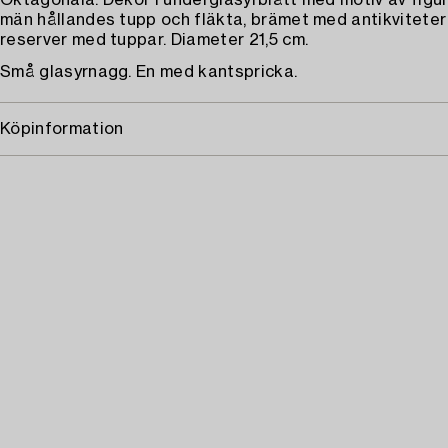
Oktagonala. Dekor i underglasyrblått med motiv av fig
män hållandes tupp och fläkta, brämet med antikvitete
reserver med tuppar. Diameter 21,5 cm.
Små glasyrnagg. En med kantspricka.
Köpinformation