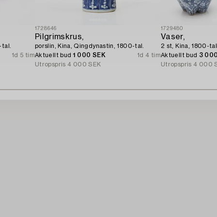
1728646
1729480
Pilgrimskrus,
Vaser,
tal.
porslin, Kina, Qingdynastin, 1800-tal.
2 st, Kina, 1800-tal
1d 5 tim
Aktuellt bud
1 000 SEK
1d 4 tim
Aktuellt bud
3 00
Utropspris
4 000 SEK
Utropspris
4 000 