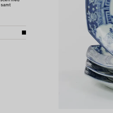
urscen med
r samt