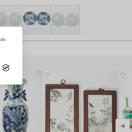
 din
s