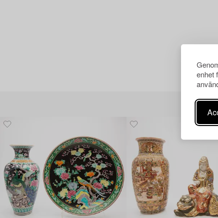
Genom 
enhet 
använd
Acc