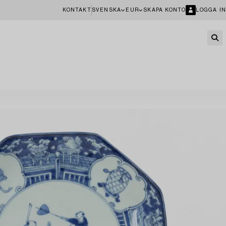
KONTAKT
SVENSKA
EUR
SKAPA KONTO
LOGGA IN