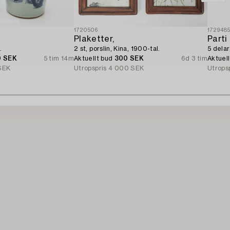
1720506
172948
Plaketter,
Parti 
.
2 st, porslin, Kina, 1900-tal.
5 delar
0 SEK
5 tim 14m
Aktuellt bud
300 SEK
6d 3 tim
Aktuel
SEK
Utropspris
4 000 SEK
Utrops