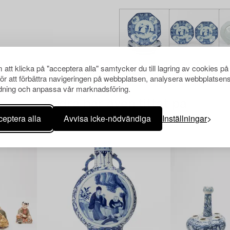
att klicka på "acceptera alla" samtycker du till lagring av cookies på
för att förbättra navigeringen på webbplatsen, analysera webbplatsen
ning och anpassa vår marknadsföring.
Andra har även tittat på
eptera alla
Avvisa icke-nödvändiga
Inställningar