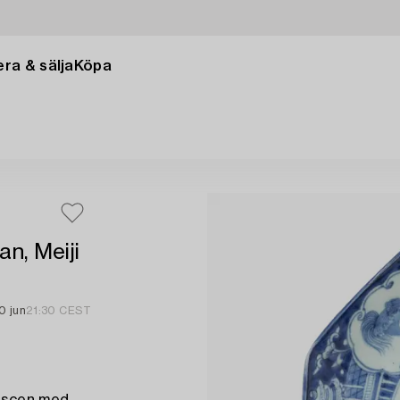
ra & sälja
Köpa
an, Meiji
0 jun
21:30 CEST