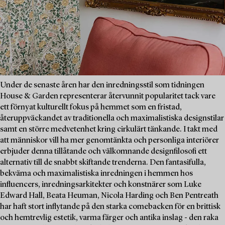
Under de senaste åren har den inredningsstil som tidningen
House & Garden representerar återvunnit popularitet tack vare
ett förnyat kulturellt fokus på hemmet som en fristad,
återuppväckandet av traditionella och maximalistiska designstilar
samt en större medvetenhet kring cirkulärt tänkande. I takt med
att människor vill ha mer genomtänkta och personliga interiörer
erbjuder denna tillåtande och välkomnande designfilosofi ett
alternativ till de snabbt skiftande trenderna. Den fantasifulla,
bekväma och maximalistiska inredningen i hemmen hos
influencers, inredningsarkitekter och konstnärer som Luke
Edward Hall, Beata Heuman, Nicola Harding och Ben Pentreath
har haft stort inflytande på den starka comebacken för en brittisk
och hemtrevlig estetik, varma färger och antika inslag - den raka