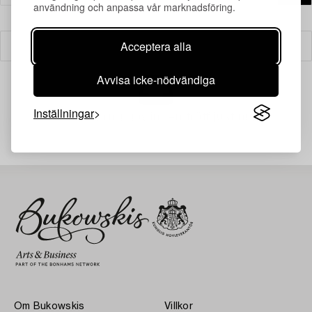
användning och anpassa vår marknadsföring.
Acceptera alla
Filter
Avvisa icke-nödvändiga
Inställningar
Din sökning gav ingen träff just nu.
Om Bukowskis
Villkor