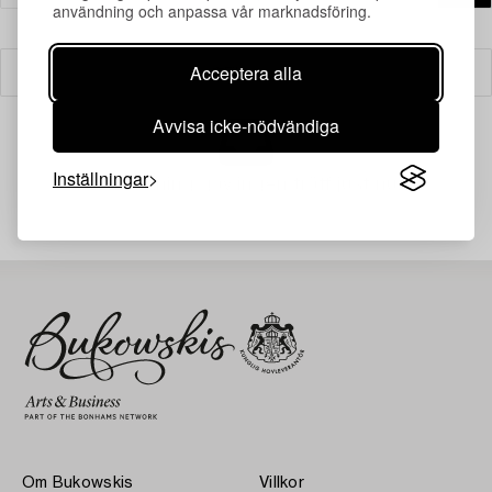
användning och anpassa vår marknadsföring.
Acceptera alla
Filter
Avvisa icke-nödvändiga
Inställningar
Din sökning gav ingen träff just nu.
Om Bukowskis
Villkor