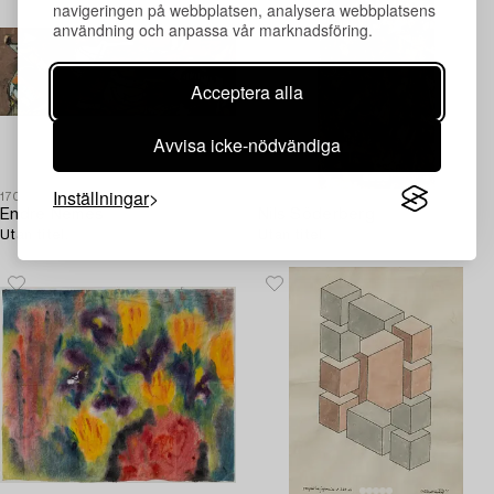
navigeringen på webbplatsen, analysera webbplatsens
användning och anpassa vår marknadsföring.
Acceptera alla
Avvisa icke-nödvändiga
Inställningar
1709575
1709579
Endre Nemes
Nils Söderberg
Utan titel.
Utan titel.