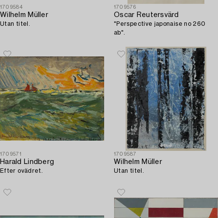
1709584
1709576
Wilhelm Müller
Oscar Reutersvärd
Utan titel.
"Perspective japonaise no 260
ab".
1709571
1709587
Harald Lindberg
Wilhelm Müller
Efter ovädret.
Utan titel.