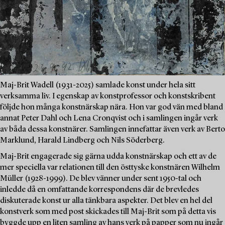
Maj-Brit Wadell (1931-2025) samlade konst under hela sitt
verksamma liv. I egenskap av konstprofessor och konstskribent
följde hon många konstnärskap nära. Hon var god vän med bland
annat Peter Dahl och Lena Cronqvist och i samlingen ingår verk
av båda dessa konstnärer. Samlingen innefattar även verk av Berto
Marklund, Harald Lindberg och Nils Söderberg.
Maj-Brit engagerade sig gärna udda konstnärskap och ett av de
mer speciella var relationen till den östtyske konstnären Wilhelm
Müller (1928-1999). De blev vänner under sent 1950-tal och
inledde då en omfattande korrespondens där de brevledes
diskuterade konst ur alla tänkbara aspekter. Det blev en hel del
konstverk som med post skickades till Maj-Brit som på detta vis
byggde upp en liten samling av hans verk på papper som nu ingår