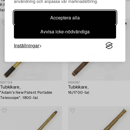
användning och anpassa vår marknadsföring.
R Field & Son Birmingham, 1800-
talets mitt.
Acceptera alla
Avvisa icke-nödvändiga
Inställningar
1697124
1696387
Tubkikare,
Tubkikare,
"Adam's New Patent Portable
16/1700-tal.
Telescope", 1800-tal.