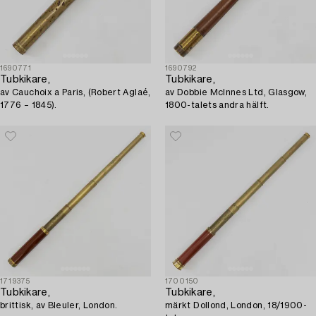
1690771
1690792
Tubkikare,
Tubkikare,
av Cauchoix a Paris, (Robert Aglaé,
av Dobbie McInnes Ltd, Glasgow,
1776 – 1845).
1800-talets andra hälft.
1719375
1700150
Tubkikare,
Tubkikare,
brittisk, av Bleuler, London.
märkt Dollond, London, 18/1900-