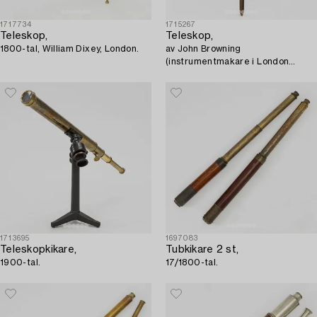
1717734
1715267
Teleskop,
Teleskop,
1800-tal, William Dixey, London.
av John Browning
(instrumentmakare i London
under 1800-talets mitt - 1905).
1713695
1697083
Teleskopkikare,
Tubkikare 2 st,
1900-tal.
17/1800-tal.