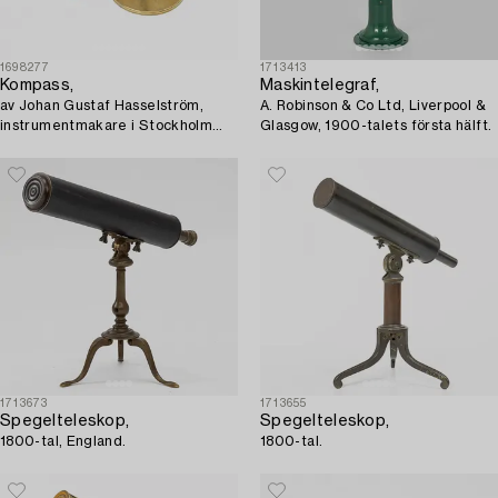
1698277
1713413
Kompass,
Maskintelegraf,
av Johan Gustaf Hasselström,
A. Robinson & Co Ltd, Liverpool &
instrumentmakare i Stockholm
Glasgow, 1900-talets första hälft.
1775-1812.
1713673
1713655
Spegelteleskop,
Spegelteleskop,
1800-tal, England.
1800-tal.