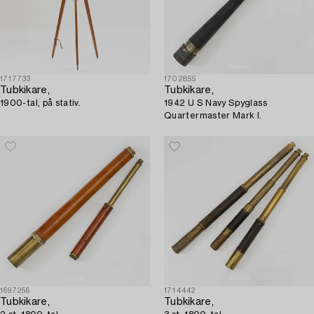
1717733
1702855
Tubkikare,
Tubkikare,
1900-tal, på stativ.
1942 U S Navy Spyglass
Quartermaster Mark I.
1697256
1714442
Tubkikare,
Tubkikare,