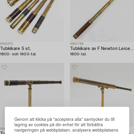
1696376
1690798
Tubkikare 5 st,
Tubkikare av F Newton Leicester,
1800- och 1900-tal.
1800-tal.
Genom att klicka på "acceptera alla" samtycker du till
lagring av cookies på din enhet för att förbättra
navigeringen på webbplatsen, analysera webbplatsens
1697257
1702882
Tubkikare på stativ,
Tubkikare på stativ. 18/1900-tal.