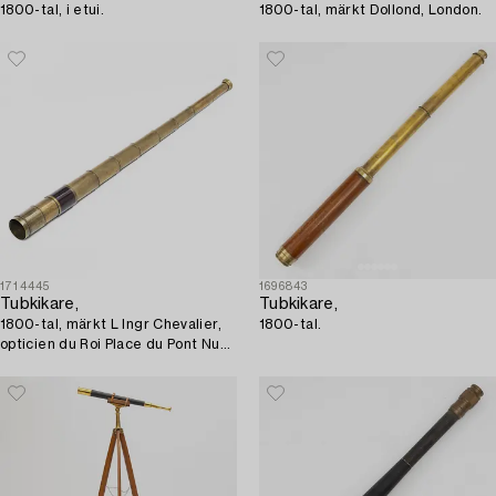
1800-tal, i etui.
1800-tal, märkt Dollond, London.
1714445
1696843
Tubkikare,
Tubkikare,
1800-tal, märkt L Ingr Chevalier,
1800-tal.
opticien du Roi Place du Pont Nuef
15, Paris.