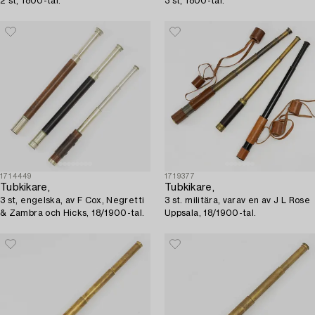
2 st, 1800-tal.
3 st, 1800-tal.
1714449
1719377
Tubkikare,
Tubkikare,
3 st, engelska, av F Cox, Negretti
3 st. militära, varav en av J L Rose
& Zambra och Hicks, 18/1900-tal.
Uppsala, 18/1900-tal.