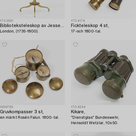
1702931
1704174
Biblioteksteleskop av Jesse Ramsden,
Fickteleskop 4 st,
London, (1735-1800).
17-och 1800-tal.
1699769
1704244
Gruvkompasser 3 st,
Kikare,
en märkt Rosén Falun. 1800-tal.
"Dienstglas" Bundeswehr,
Hensoldt Wetzlar, 10x50.