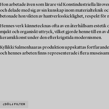
Hon arbetade även som lärare vid Konstindustriella lärove
och delade med sig av sin kunskap inom materialteknik och
betonade hon vikten av hantverksskicklighet, respekt för m
Hennes verk kännetecknas ofta av en återhållsam estetik oc
mjukt och organiskt uttryck, vilket gjorde henne till en av
keramikkonst under den efterkrigstida modernismen.
Kyllikki Salmenhaaras produktion uppskattas fortfarande 
och hennes arbeten finns representerade i flera museisaml
DÖLJ FILTER