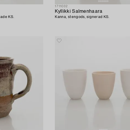
1711032
Kyllikki Salmenhaara
rade KS.
Kanna, stengods, signerad KS.