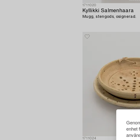
1711020
Kyllikki Salmenhaara
Mugg, stengods, osignerad.
Genom 
enhet 
använd
1711024