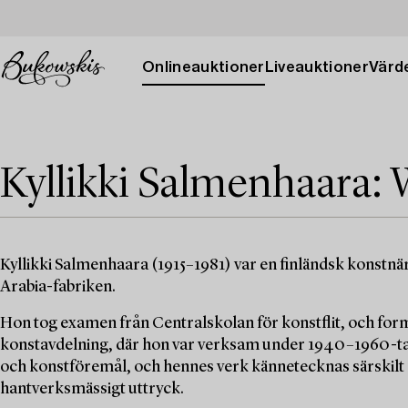
Onlineauktioner
Liveauktioner
Värde
Kyllikki Salmenhaara:
Kyllikki Salmenhaara (1915–1981) var en finländsk konstnär 
Arabia-fabriken.
Hon tog examen från Centralskolan för konstflit, och form
konstavdelning, där hon var verksam under 1940–1960-t
och konstföremål, och hennes verk kännetecknas särskilt a
hantverksmässigt uttryck.