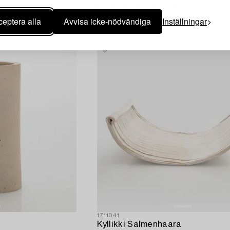
Kyllikki Salmenhaara
gnerade KS.
Silslev, stengods, signerad KS.
eptera alla
Avvisa icke-nödvändiga
Inställningar
1711041
Kyllikki Salmenhaara