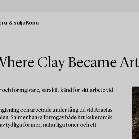
ra & sälja
Köpa
 Where Clay Became Ar
och formgivare, särskilt känd för sitt arbete vid
givning och arbetade under lång tid vid Arabias
alen. Salmenhaara formgav både brukskeramik
v tydliga former, naturliga toner och ett