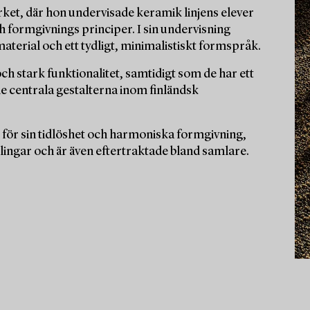
rket, där hon undervisade keramik linjens elever
 formgivnings principer. I sin undervisning
aterial och ett tydligt, minimalistiskt formspråk.
h stark funktionalitet, samtidigt som de har ett
 de centrala gestalterna inom finländsk
för sin tidlöshet och harmoniska formgivning,
ingar och är även eftertraktade bland samlare.