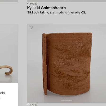
1711025
Kyllikki Salmenhaara
Sikt och tallrik, stengods, signerade KS.
 din
s
1711043