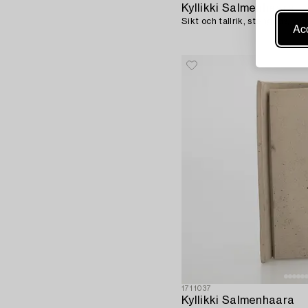
Kyllikki Salmenhaara
Sikt och tallrik, stengods, si
Acc
1711037
Kyllikki Salmenhaara