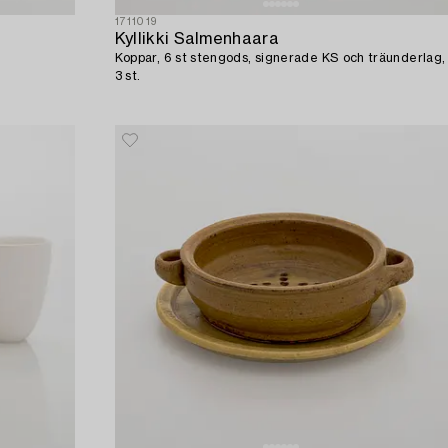
1711019
Kyllikki Salmenhaara
Koppar, 6 st stengods, signerade KS och träunderlag,
3 st.