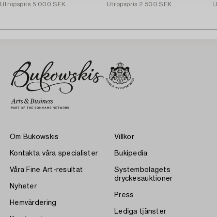
Utropspris
5 000 SEK
Utropspris
2 500 SEK
U
Om Bukowskis
Villkor
Kontakta våra specialister
Bukipedia
Våra Fine Art-resultat
Systembolagets
dryckesauktioner
Nyheter
Press
Hemvärdering
Lediga tjänster