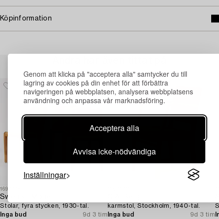
Köpinformation
Andra har även tittat på
Genom att klicka på "acceptera alla" samtycker du till
lagring av cookies på din enhet för att förbättra
navigeringen på webbplatsen, analysera webbplatsens
användning och anpassa vår marknadsföring.
Acceptera alla
Avvisa icke-nödvändiga
Inställningar
1697174
1697170
1
Swedish Modern
G.A. Berg,
S
Stolar, fyra stycken, 1930-tal.
karmstol, Stockholm, 1940-tal.
S
Inga bud
9d 3 tim
Inga bud
9d 3 tim
I