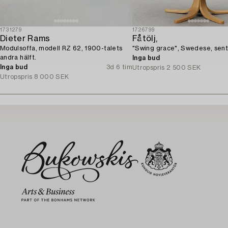
1731279
1726799
Dieter Rams
Fåtölj,
Modulsoffa, modell RZ 62, 1900-talets
"Swing grace", Swedese, sent
andra hälft.
Inga bud
Inga bud
3d 6 tim
Utropspris
2 500 SEK
Utropspris
8 000 SEK