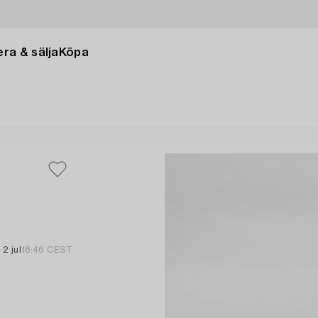
ra & sälja
Köpa
2 jul
18:46 CEST