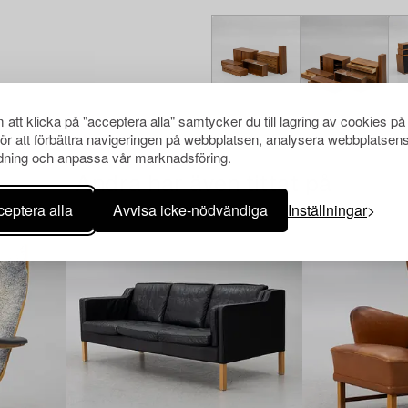
att klicka på "acceptera alla" samtycker du till lagring av cookies på
för att förbättra navigeringen på webbplatsen, analysera webbplatsen
ning och anpassa vår marknadsföring.
Andra har även tittat på
eptera alla
Avvisa icke-nödvändiga
Inställningar