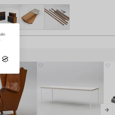
 din
s