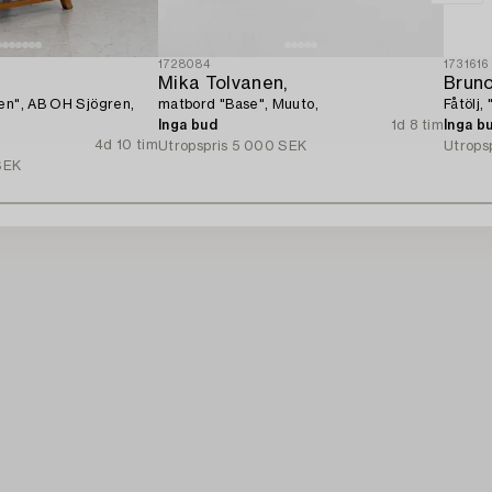
1728084
1731616
n
Mika Tolvanen,
Brun
en", AB OH Sjögren,
matbord "Base", Muuto,
Fåtölj,
Inga bud
1d 8 tim
Inga b
4d 10 tim
Utropspris
5 000 SEK
Utrops
SEK