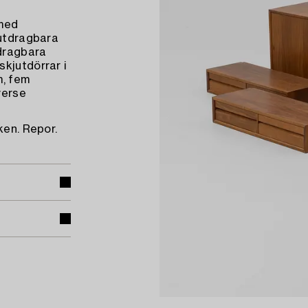
 med
 utdragbara
dragbara
kjutdörrar i
m, fem
verse
ken. Repor.