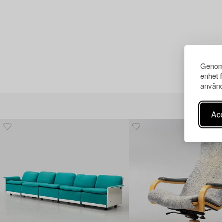
Genom 
enhet 
använd
Acc