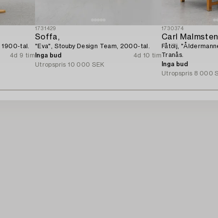
1731429
1730374
Soffa,
Carl Malmste
 1900-tal.
"Eva", Stouby Design Team, 2000-tal.
Fåtölj, "Åldermann
Tranås.
4d 9 tim
Inga bud
4d 10 tim
Inga bud
Utropspris
10 000 SEK
Utropspris
8 000 