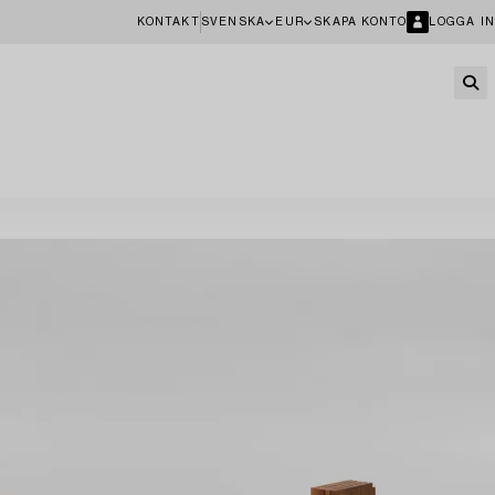
KONTAKT
SVENSKA
EUR
SKAPA KONTO
LOGGA IN