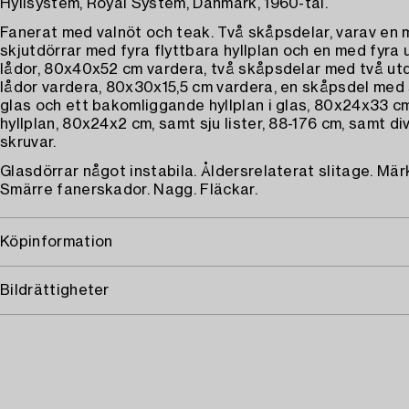
Hyllsystem, Royal System, Danmark, 1960-tal.
Fanerat med valnöt och teak. Två skåpsdelar, varav en
skjutdörrar med fyra flyttbara hyllplan och en med fyra
lådor, 80x40x52 cm vardera, två skåpsdelar med två ut
lådor vardera, 80x30x15,5 cm vardera, en skåpsdel med s
glas och ett bakomliggande hyllplan i glas, 80x24x33 c
hyllplan, 80x24x2 cm, samt sju lister, 88-176 cm, samt di
skruvar.
Glasdörrar något instabila. Åldersrelaterat slitage. Mär
Smärre fanerskador. Nagg. Fläckar.
Köpinformation
Bildrättigheter