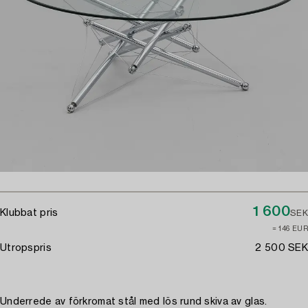
1 600
Klubbat pris
SEK
≈ 146 EUR
Utropspris
2 500 SEK
Underrede av förkromat stål med lös rund skiva av glas.