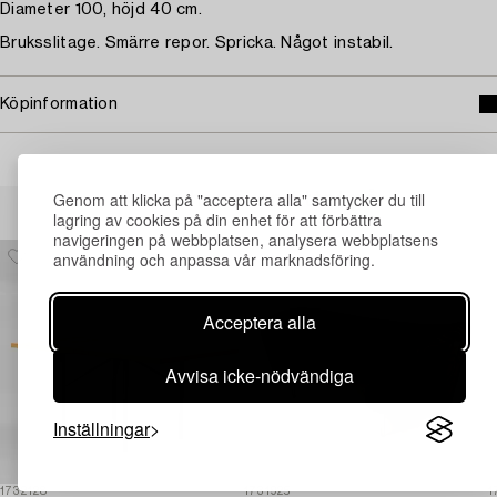
Diameter 100, höjd 40 cm.
Bruksslitage. Smärre repor. Spricka. Något instabil.
Köpinformation
Genom att klicka på "acceptera alla" samtycker du till
Andra har även tittat på
lagring av cookies på din enhet för att förbättra
navigeringen på webbplatsen, analysera webbplatsens
användning och anpassa vår marknadsföring.
Acceptera alla
Avvisa icke-nödvändiga
Inställningar
1732128
1731925
1