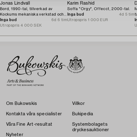
Jonas Lindvall
Karim Rashid
D
Bord, 1990-tal, tillverkad av
Soffa "Orgy", Offecct, 2000-tal.
M
Kockums mekaniska verkstad och
Inga bud
4d 5 tim
t
AIT Snickeri.
Inga bud
6d 6 tim
Utropspris
1 000 EUR
I
Utropspris
4 000 SEK
U
Om Bukowskis
Villkor
Kontakta våra specialister
Bukipedia
Våra Fine Art-resultat
Systembolagets
dryckesauktioner
Nyheter