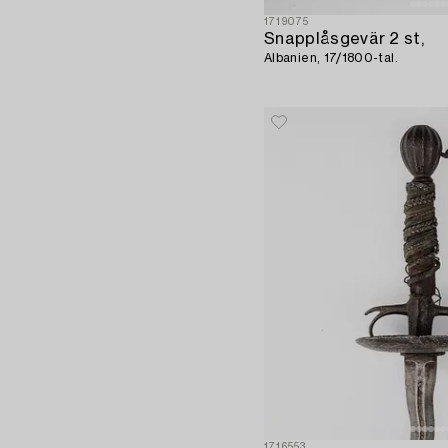
1719075
Snapplåsgevär 2 st,
Albanien, 17/1800-tal.
1716553