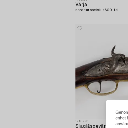
Värja,
nordeuropeisk. 1600-tal.
Genom 
enhet 
1710798
använd
Slaglåsgevär,