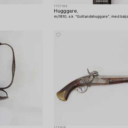
1707186
Hugggare,
m/1810, s.k. "Gotlandshuggare", med balja
1713118