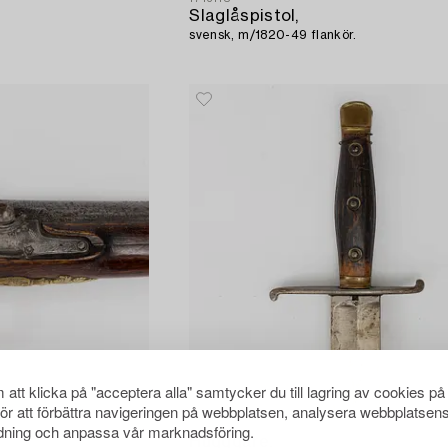
Slaglåspistol,
svensk, m/1820-49 flankör.
att klicka på "acceptera alla" samtycker du till lagring av cookies på
för att förbättra navigeringen på webbplatsen, analysera webbplatsen
1707194
ning och anpassa vår marknadsföring.
Hugggare,