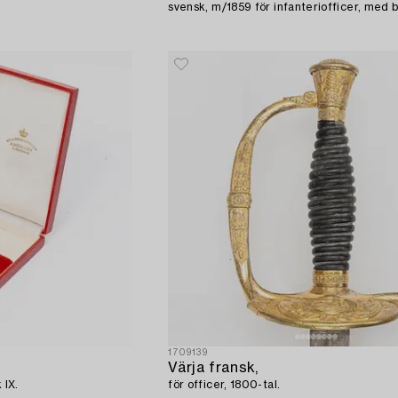
svensk, m/1859 för infanteriofficer, med b
1709139
Värja fransk,
 IX.
för officer, 1800-tal.