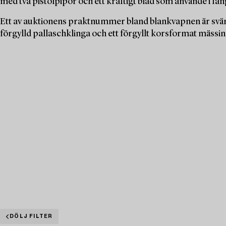
med två pistolpipor och ett kraftigt blad som använde i få
Ett av auktionens praktnummer bland blankvapnen är svär
förgylld pallaschklinga och ett förgyllt korsformat mässing
DÖLJ FILTER