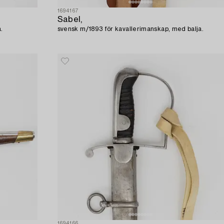
1694167
Sabel,
.
svensk m/1893 för kavallerimanskap, med balja.
1694166