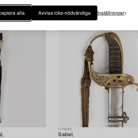
1700-tal.
m/1810, s.k. "Gotlandshuggare".
eptera alla
Avvisa icke-nödvändiga
Inställningar
1718592
),
Sabel,