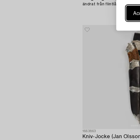
ändrat från flintlås, Sverige, 
Acc
1663863
Kniv-Jocke (Jan Olsson