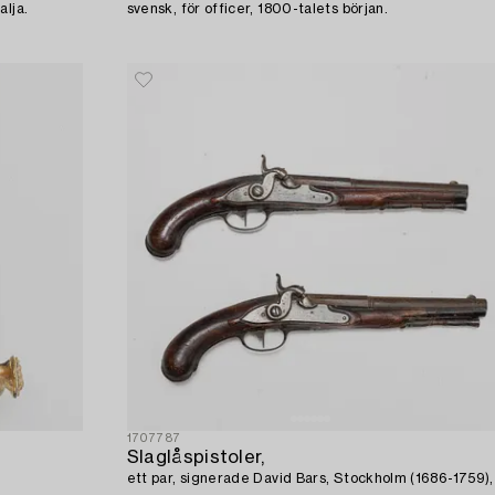
alja.
svensk, för officer, 1800-talets början.
1707787
Slaglåspistoler,
ett par, signerade David Bars, Stockholm (1686-1759),