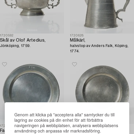
1720592
1720628
Skål av Olof Artedius,
Målkärl,
Jönköping, 1759.
halvstop av Anders Falk, Köping,
1774.
Genom att klicka på "acceptera alla" samtycker du till
lagring av cookies på din enhet för att förbättra
navigeringen på webbplatsen, analysera webbplatsens
1720716
1720666
användning och anpassa vår marknadsföring.
Fat av Jakob Sauer,
Fat,