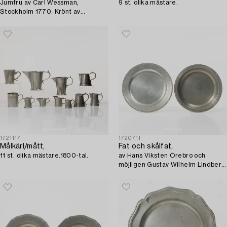
Jumfru av Carl Wessman,
9 st, olika mästare.
Stockholm 1770. Krönt av
Zakarias Plantin.
1721117
1720711
Målkärl/mått,
Fat och skålfat,
11 st. olika mästare.1800-tal.
av Hans Viksten Örebro och
möjligen Gustav Wilhelm Lindberg
Örebro.