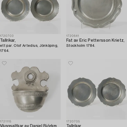
1720703
1720641
Tallrikar,
Fat av Eric Pettersson Krietz,
ett par. Olof Artedius, Jönköping,
Stockholm 1784.
1764.
1721115
1720705
Väggsaltkar av Daniel Björkman,
Tallrikar,