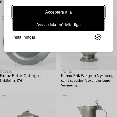
Stockholm, 1749.
Graverat H.E.R.S (Hedvig
Eleonora Regina Suecia),
Acceptera alla
sannolikt av Thomas Hicks 1680,
London (verksam 1669/70-1727),
Avvisa icke-nödvändiga
Inställningar
1720720
1721122
Fat av Peter Östergren,
Kanna Erik Wikgren Nyköping,
Nyköping, 1764.
samt soppslev Alexander Lund
Vimmerby.