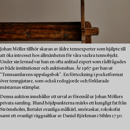
Johan Möller tillhör skaran av äldre tennexperter som hjälpte till
att öka intresset hos allmänheten för våra vackra tennobjekt.
Under sin levnad var han en ofta anlitad expert som rådfrågades
av både institutioner och auktionshus. År 1967 gav han ut
"Tennsamlarens uppslagsbok". En förteckning i pocketformat
över tenngjutare, som också redogjorde och förklarade
mästarnas stämplar.
Denna auktion innehåller ett urval av föremål ur Johan Möllers
privata samling. Bland höjdpunkterna märks ett kungligt fat från
Strömsholm, flertalet ovanliga målkärl, smöraskar, rokokofat
samt ett ovanligt väggsaltkar av Daniel Björkman i Sthlm 1730.