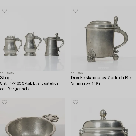
Plantin.
1720685
1720662
Stop,
Dryckeskanna av Zadoch Bergenholtz,
3 st,. 17-1800-tal, bl.a. Justelius
Vimmerby, 1799.
och Bergenholz.