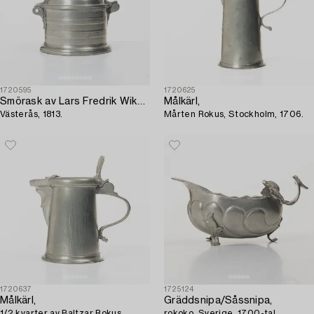
1720595
1720625
Smörask av Lars Fredrik Wiksten,
Målkärl,
Västerås, 1813.
Mårten Rokus, Stockholm, 1706.
1720637
1725124
Målkärl,
Gräddsnipa/Såssnipa,
1/2 kvarter av Baltzar Rokus,
rokoko, Sverige, 1700-tal.