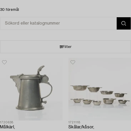
30 föremål
Filter
1720638
1721118
Målkärl,
Skålar/kåsor,