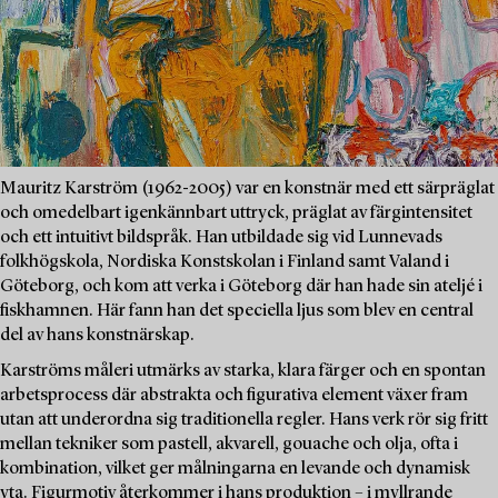
Mauritz Karström (1962-2005) var en konstnär med ett särpräglat
och omedelbart igenkännbart uttryck, präglat av färgintensitet
och ett intuitivt bildspråk. Han utbildade sig vid Lunnevads
folkhögskola, Nordiska Konstskolan i Finland samt Valand i
Göteborg, och kom att verka i Göteborg där han hade sin ateljé i
fiskhamnen. Här fann han det speciella ljus som blev en central
del av hans konstnärskap.
Karströms måleri utmärks av starka, klara färger och en spontan
arbetsprocess där abstrakta och figurativa element växer fram
utan att underordna sig traditionella regler. Hans verk rör sig fritt
mellan tekniker som pastell, akvarell, gouache och olja, ofta i
kombination, vilket ger målningarna en levande och dynamisk
yta. Figurmotiv återkommer i hans produktion – i myllrande