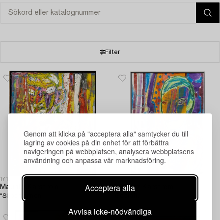
Filter
Genom att klicka på "acceptera alla" samtycker du till
lagring av cookies på din enhet för att förbättra
navigeringen på webbplatsen, analysera webbplatsens
användning och anpassa vår marknadsföring.
1719617
1719631
Acceptera alla
Mauritz Karström
Mauritz Karström
"Slipsmannen".
Gestalt.
Avvisa icke-nödvändiga