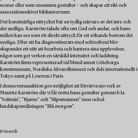
scener eller som ensamma gestalter – och skapar ett rikt och
associationsdrivet bilduniversum.
Det konstnärliga uttrycket bär en tydlig närvaro av det inre och
det andliga. Karström talade ofta om Gud och andar, och hans
måleri kan ses som ett direkt uttryck för ett sökande bortom det
synliga. Efter att ha diagnostiserats med schizofreni blev
skapandet ett sätt att bearbeta och hantera sina upplevelser,
något som ger verken en särskild intensitet och laddning.
Karström finns representerad vid bland annat Göteborgs
konstmuseum, Nordiska Akvarellmuseet och dels internationellt i
Tokyo samt på Louvren i Paris
I denna temaauktion ges möjlighet att förvärva nio verk av
Mauritz Karström där vi får möta hans gestalter genom b.la
”Solmän”, ”Bjarne” och ”Slipsmannen” men också
landskapsmålningen ”Blå morgon”.
8 föremål