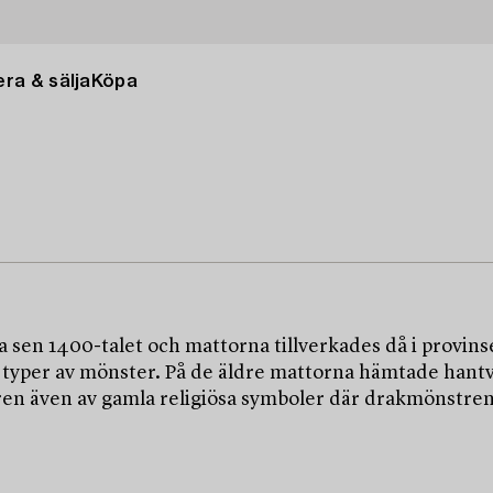
ra & sälja
Köpa
a sen 1400-talet och mattorna tillverkades då i provins
ka typer av mönster. På de äldre mattorna hämtade han
tren även av gamla religiösa symboler där drakmönstre