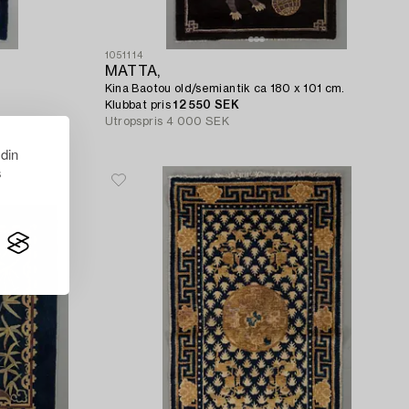
1051114
MATTA,
Kina Baotou old/semiantik ca 180 x 101 cm.
Klubbat pris
12 550 SEK
Utropspris
4 000 SEK
 din
s