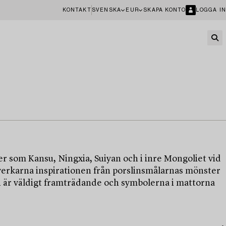
KONTAKT
SVENSKA
EUR
SKAPA KONTO
LOGGA IN
er som Kansu, Ningxia, Suiyan och i inre Mongoliet vid
tverkarna inspirationen från porslinsmålarnas mönster
n är väldigt framträdande och symbolerna i mattorna