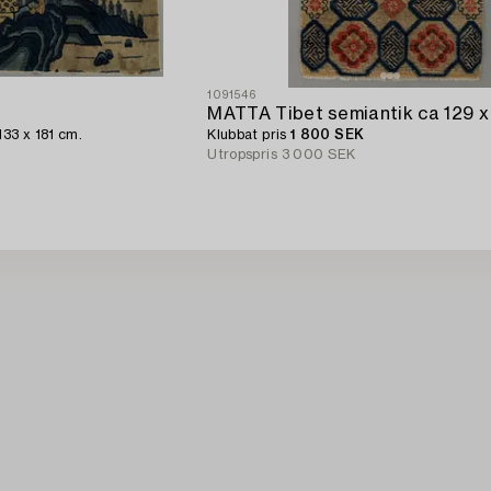
1091546
MATTA Tibet semiantik ca 129 x
133 x 181 cm.
Klubbat pris
1 800 SEK
Utropspris
3 000 SEK