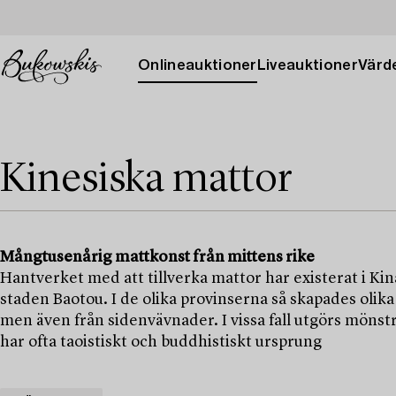
Onlineauktioner
Liveauktioner
Värde
Kinesiska mattor
Mångtusenårig mattkonst från mittens rike
Hantverket med att tillverka mattor har existerat i Kin
staden Baotou. I de olika provinserna så skapades oli
men även från sidenvävnader. I vissa fall utgörs möns
har ofta taoistiskt och buddhistiskt ursprung