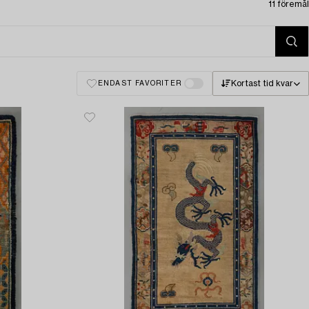
11 föremål
Kortast tid kvar
ENDAST FAVORITER