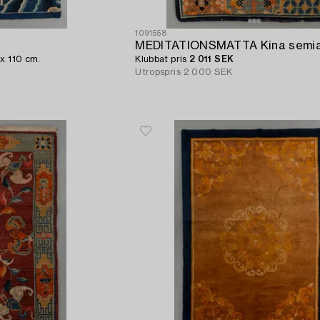
1091558
x 110 cm.
Klubbat pris
2 011 SEK
Utropspris
2 000 SEK