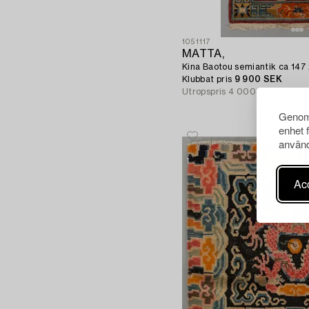
1051117
MATTA,
Kina Baotou semiantik ca 147 
Klubbat pris
9 900 SEK
Utropspris
4 000 SEK
Genom 
enhet 
använd
Acc