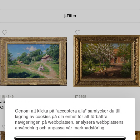
Filter
1184549
1179598
Johan Krouthén
Johan Krouthén
Olja på duk, signerad 1910.
Olja på duk, signerad Johan
Genom att klicka på "acceptera alla" samtycker du till
Krouthén och daterad 1907.
lagring av cookies på din enhet för att förbättra
navigeringen på webbplatsen, analysera webbplatsens
användning och anpassa vår marknadsföring.