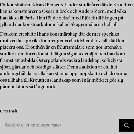
för konstnären Edvard Perséus. Under studieåren lärde Krouthén
känna konstnärerna Oscar Björck och Anders Zorn, med vilka
han åkte till Paris. Han följde också med Björck till Skagen på
Jylland där konstnärkolonin kallad Skagenmålarna höll till.
Det kom ett skifte i hans konstnärskap där de mer specifika
motiven fick ge vika för mer generella idyller där vi alla lätt kan
placera oss. Krouthén är en friluftsmålare som gör intensiva
studier av naturen för att tillägna sig alla detaljer och han kom
främst att avbilda Östergötlands vackra landskap; solbelysta
sjöar, gårdar och bördiga slätter. Denna auktion är ett litet
andningshål där vi alla kan stanna upp, uppskatta och drömma
oss tillbaka till Krouthéns landskap som i när mörkret gör sig
påmint känns så långt borta.
6 föremål