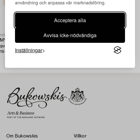
användning och anpassa vår marknadsföring.
Acceptera alla
Avvisa icke-nödvändiga
1252102
MYNT,
guld 21,6 K, 50 Pesos, Mexico
Inställningar
1947. Tot 45 gram.
Om Bukowskis
Villkor