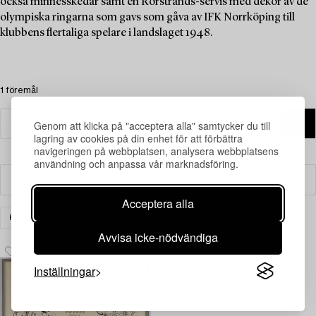
också minnesskedar samt en Rörstrands-servis med dekor av de
olympiska ringarna som gavs som gåva av IFK Norrköping till
klubbens flertaliga spelare i landslaget 1948.
1 föremål
Genom att klicka på "acceptera alla" samtycker du till
lagring av cookies på din enhet för att förbättra
navigeringen på webbplatsen, analysera webbplatsens
användning och anpassa vår marknadsföring.
Filter
Acceptera alla
KONST
RENSA ALLA
Avvisa icke-nödvändiga
Inställningar