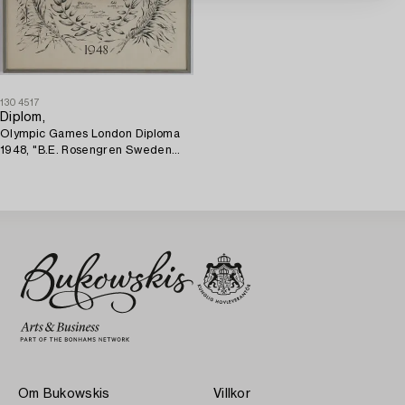
1304517
Diplom,
Olympic Games London Diploma
1948, "B.E. Rosengren Sweden
Football 1st" samt
Olympiakalendern 1948.
Om Bukowskis
Villkor