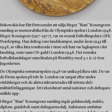
Bukowskis har fått förtroendet att sälja Birger ”Bian” Rosengrens
samling av memorabilia från de Olympiska spelen i London 1948.
Birger Rosengren (1917-1977), var en svensk fotbollsspelare i IFK
Norrköping. Han deltog i nio landskamper, under åren 1945 till
1948, av vilka åtta resulterade i vinst och han var lagkapten i det
landslag, som vann OS-guld i London 1948. Det svenska
fotbollslandslaget vann finalen på Wembley med 3-1 (1-1) över
Jugoslavien.
De Olympiska sommarspelen 1948 var unika på flera sätt. De var
de första spelen på tolv år. London var sargat efter andra
världskriget och de aktiva inkvarterades till största del i
militärförläggningar. Ett rekordstort antal nationer och deltagare
ställde upp .
I Birger ”Bian” Rosengrens samling ingår guldmedalj, märke,
diplom, guidebok samt deltagarmedalj. Auktionen omfattar