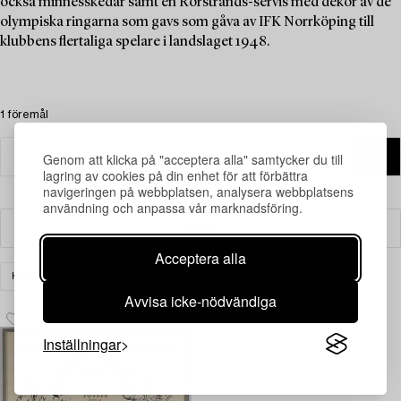
också minnesskedar samt en Rörstrands-servis med dekor av de
olympiska ringarna som gavs som gåva av IFK Norrköping till
klubbens flertaliga spelare i landslaget 1948.
1 föremål
Genom att klicka på "acceptera alla" samtycker du till
lagring av cookies på din enhet för att förbättra
navigeringen på webbplatsen, analysera webbplatsens
användning och anpassa vår marknadsföring.
Filter
Acceptera alla
KONST
RENSA ALLA
Avvisa icke-nödvändiga
Inställningar