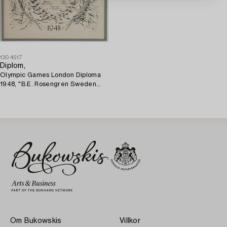
1304517
Diplom,
Olympic Games London Diploma
1948, "B.E. Rosengren Sweden
Football 1st" samt
Olympiakalendern 1948.
Om Bukowskis
Villkor